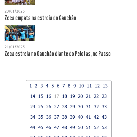
23/01/2025
Zeca empata na estreia do Gauchão
21/01/2025
Zeca estreia no Gauchão diante do Pelotas, no Passo
1
2
3
4
5
6
7
8
9
10
11
12
13
14
15
16
17
18
19
20
21
22
23
24
25
26
27
28
29
30
31
32
33
34
35
36
37
38
39
40
41
42
43
44
45
46
47
48
49
50
51
52
53