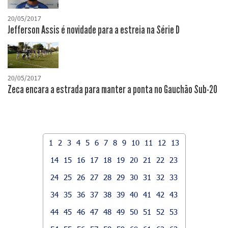
20/05/2017
Jefferson Assis é novidade para a estreia na Série D
20/05/2017
Zeca encara a estrada para manter a ponta no Gauchão Sub-20
1
2
3
4
5
6
7
8
9
10
11
12
13
14
15
16
17
18
19
20
21
22
23
24
25
26
27
28
29
30
31
32
33
34
35
36
37
38
39
40
41
42
43
44
45
46
47
48
49
50
51
52
53