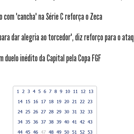
o com "cancha" na Série C reforça o Zeca
ara dar alegria ao torcedor", diz reforço para o ataq
m duelo inédito da Capital pela Copa FGF
1
2
3
4
5
6
7
8
9
10
11
12
13
14
15
16
17
18
19
20
21
22
23
24
25
26
27
28
29
30
31
32
33
34
35
36
37
38
39
40
41
42
43
44
45
46
47
48
49
50
51
52
53