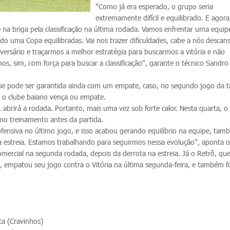
"Como já era esperado, o grupo seria
extremamente difícil e equilibrado. E agora
 na briga pela classificação na última rodada. Vamos enfrentar uma equi
o uma Copa equilibradas. Vai nos trazer dificuldades, cabe a nós desca
versário e traçarmos a melhor estratégia para buscarmos a vitória e não
s, sim, com força para buscar a classificação", garante o técnico Sandro
fase pode ser garantida ainda com um empate, caso, no segundo jogo da t
l, o clube baiano vença ou empate.
 abrirá a rodada. Portanto, mais uma vez sob forte calor. Nesta quarta, o
o treinamento antes da partida.
fensiva no último jogo, e isso acabou gerando equilíbrio na equipe, ta
à estreia. Estamos trabalhando para seguirmos nessa evolução", aponta o
mercial na segunda rodada, depois da derrota na estreia. Já o Retrô, que
mpatou seu jogo contra o Vitória na última segunda-feira, e também f
ta (Cravinhos)