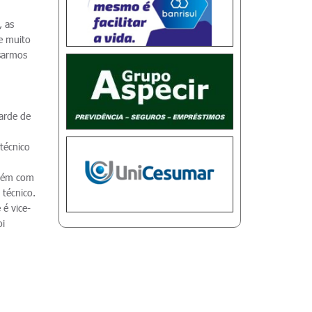
, as
pe muito
nsarmos
arde de
 técnico
mbém com
 técnico.
 é vice-
oi