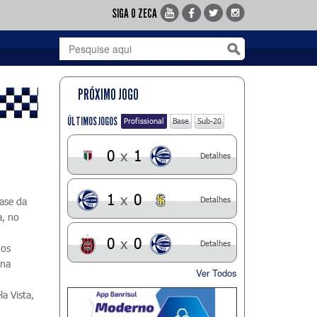
SIGA O ZECA
PRÓXIMO JOGO
ÚLTIMOS JOGOS
Profissional
Base
Sub-20
0
x
1
Detalhes
1
x
0
Detalhes
fase da
a, no
m
0
x
0
Detalhes
nos
 na
Ver Todos
la Vista,