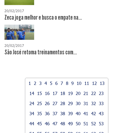
20/02/2017
Zeca joga melhor e busca o empate na...
20/02/2017
São José retoma treinamentos com...
1
2
3
4
5
6
7
8
9
10
11
12
13
14
15
16
17
18
19
20
21
22
23
24
25
26
27
28
29
30
31
32
33
34
35
36
37
38
39
40
41
42
43
44
45
46
47
48
49
50
51
52
53