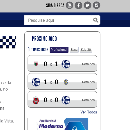
SIGA O ZECA
PRÓXIMO JOGO
ÚLTIMOS JOGOS
Profissional
Base
Sub-20
0
x
1
Detalhes
1
x
0
Detalhes
fase da
a, no
m
0
x
0
Detalhes
nos
 na
Ver Todos
la Vista,