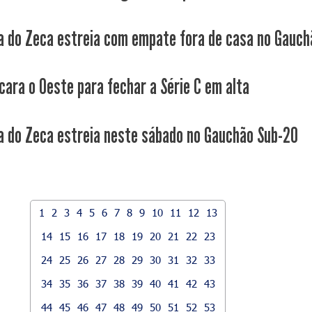
a do Zeca estreia com empate fora de casa no Gauchã
cara o Oeste para fechar a Série C em alta
a do Zeca estreia neste sábado no Gauchão Sub-20
1
2
3
4
5
6
7
8
9
10
11
12
13
14
15
16
17
18
19
20
21
22
23
24
25
26
27
28
29
30
31
32
33
34
35
36
37
38
39
40
41
42
43
44
45
46
47
48
49
50
51
52
53