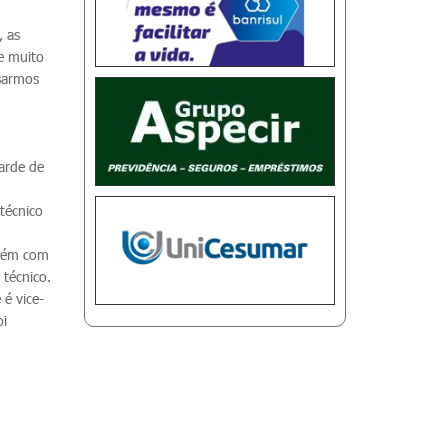
, as
pe muito
nsarmos
arde de
 técnico
mbém com
 técnico.
 é vice-
oi