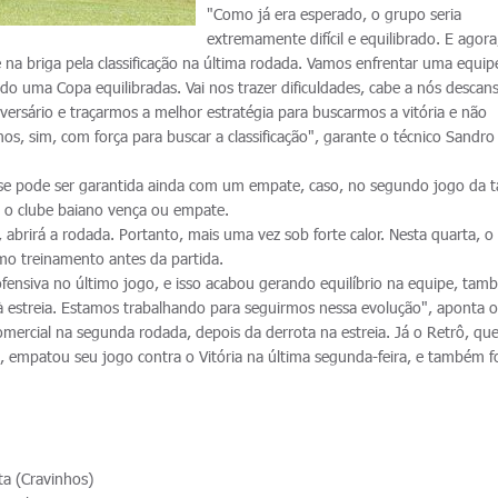
"Como já era esperado, o grupo seria
extremamente difícil e equilibrado. E agora
 na briga pela classificação na última rodada. Vamos enfrentar uma equi
o uma Copa equilibradas. Vai nos trazer dificuldades, cabe a nós desca
versário e traçarmos a melhor estratégia para buscarmos a vitória e não
s, sim, com força para buscar a classificação", garante o técnico Sandro
fase pode ser garantida ainda com um empate, caso, no segundo jogo da t
l, o clube baiano vença ou empate.
 abrirá a rodada. Portanto, mais uma vez sob forte calor. Nesta quarta, o
o treinamento antes da partida.
fensiva no último jogo, e isso acabou gerando equilíbrio na equipe, ta
à estreia. Estamos trabalhando para seguirmos nessa evolução", aponta o
mercial na segunda rodada, depois da derrota na estreia. Já o Retrô, que
mpatou seu jogo contra o Vitória na última segunda-feira, e também f
ta (Cravinhos)