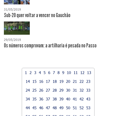
31/05/2019
Sub-20 quer voltar a vencer no Gauchão
29/05/2019
Os números comprovam: a artilharia é pesada no Passo
1
2
3
4
5
6
7
8
9
10
11
12
13
14
15
16
17
18
19
20
21
22
23
24
25
26
27
28
29
30
31
32
33
34
35
36
37
38
39
40
41
42
43
44
45
46
47
48
49
50
51
52
53