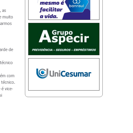
, as
pe muito
nsarmos
arde de
 técnico
mbém com
 técnico.
 é vice-
oi