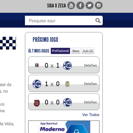
SIGA O ZECA
PRÓXIMO JOGO
ÚLTIMOS JOGOS
Profissional
Base
Sub-20
0
x
1
Detalhes
1
x
0
Detalhes
fase da
a, no
m
0
x
0
Detalhes
nos
 na
Ver Todos
la Vista,