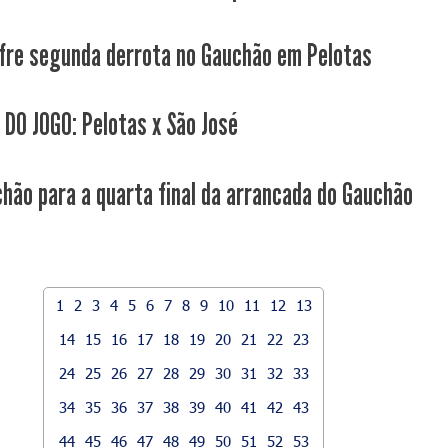
fre segunda derrota no Gauchão em Pelotas
 DO JOGO: Pelotas x São José
chão para a quarta final da arrancada do Gauchão
1
2
3
4
5
6
7
8
9
10
11
12
13
14
15
16
17
18
19
20
21
22
23
24
25
26
27
28
29
30
31
32
33
34
35
36
37
38
39
40
41
42
43
44
45
46
47
48
49
50
51
52
53