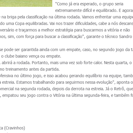
"Como já era esperado, o grupo seria
extremamente difícil e equilibrado. E agora
 na briga pela classificação na última rodada. Vamos enfrentar uma equi
o uma Copa equilibradas. Vai nos trazer dificuldades, cabe a nós desca
versário e traçarmos a melhor estratégia para buscarmos a vitória e não
s, sim, com força para buscar a classificação", garante o técnico Sandro
fase pode ser garantida ainda com um empate, caso, no segundo jogo da t
l, o clube baiano vença ou empate.
 abrirá a rodada. Portanto, mais uma vez sob forte calor. Nesta quarta, o
o treinamento antes da partida.
fensiva no último jogo, e isso acabou gerando equilíbrio na equipe, ta
à estreia. Estamos trabalhando para seguirmos nessa evolução", aponta o
mercial na segunda rodada, depois da derrota na estreia. Já o Retrô, que
mpatou seu jogo contra o Vitória na última segunda-feira, e também f
ta (Cravinhos)