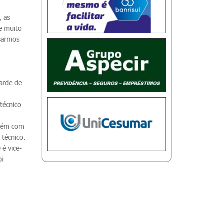
, as
pe muito
nsarmos
arde de
 técnico
mbém com
 técnico.
 é vice-
oi