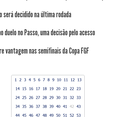
o será decidido na última rodada
mo duelo no Passo, uma decisão pelo acesso
re vantagem nas semifinais da Copa FGF
1
2
3
4
5
6
7
8
9
10
11
12
13
14
15
16
17
18
19
20
21
22
23
24
25
26
27
28
29
30
31
32
33
34
35
36
37
38
39
40
41
42
43
44
45
46
47
48
49
50
51
52
53