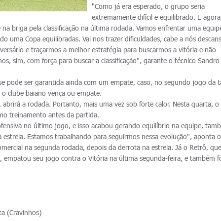
"Como já era esperado, o grupo seria
extremamente difícil e equilibrado. E agora
 na briga pela classificação na última rodada. Vamos enfrentar uma equi
o uma Copa equilibradas. Vai nos trazer dificuldades, cabe a nós desca
versário e traçarmos a melhor estratégia para buscarmos a vitória e não
s, sim, com força para buscar a classificação", garante o técnico Sandro
fase pode ser garantida ainda com um empate, caso, no segundo jogo da t
l, o clube baiano vença ou empate.
 abrirá a rodada. Portanto, mais uma vez sob forte calor. Nesta quarta, o
o treinamento antes da partida.
fensiva no último jogo, e isso acabou gerando equilíbrio na equipe, ta
à estreia. Estamos trabalhando para seguirmos nessa evolução", aponta o
mercial na segunda rodada, depois da derrota na estreia. Já o Retrô, que
mpatou seu jogo contra o Vitória na última segunda-feira, e também f
ta (Cravinhos)