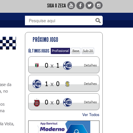
SIGA O ZECA
PRÓXIMO JOGO
ÚLTIMOS JOGOS
Profissional
Base
Sub-20
0
x
1
Detalhes
1
x
0
Detalhes
fase da
a, no
m
0
x
0
Detalhes
nos
 na
Ver Todos
la Vista,