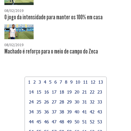
08/02/2019
O jogo da intensidade para manter os 100% em casa
08/02/2019
Machado é reforço para o meio de campo do Zeca
1
2
3
4
5
6
7
8
9
10
11
12
13
14
15
16
17
18
19
20
21
22
23
24
25
26
27
28
29
30
31
32
33
34
35
36
37
38
39
40
41
42
43
44
45
46
47
48
49
50
51
52
53