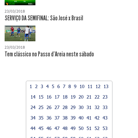
23/03/2018
SERVIÇO DA SEMIFINAL: São José x Brasil
23/03/2018
Tem clássico no Passo d'Areia neste sábado
1
2
3
4
5
6
7
8
9
10
11
12
13
14
15
16
17
18
19
20
21
22
23
24
25
26
27
28
29
30
31
32
33
34
35
36
37
38
39
40
41
42
43
44
45
46
47
48
49
50
51
52
53