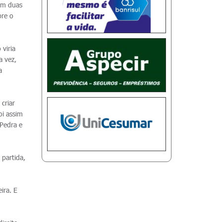
com duas
bre o
viria
a vez,
a
criar
oi assim
 Pedra e
partida,
ira. E