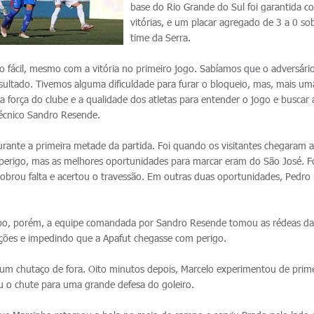
base do Rio Grande do Sul foi garantida 
vitórias, e um placar agregado de 3 a 0 so
time da Serra.
 fácil, mesmo com a vitória no primeiro jogo. Sabíamos que o adversário 
sultado. Tivemos alguma dificuldade para furar o bloqueio, mas, mais um
 força do clube e a qualidade dos atletas para entender o jogo e buscar 
 técnico Sandro Resende.
durante a primeira metade da partida. Foi quando os visitantes chegaram a 
 perigo, mas as melhores oportunidades para marcar eram do São José. F
brou falta e acertou o travessão. Em outras duas oportunidades, Pedro
o, porém, a equipe comandada por Sandro Resende tomou as rédeas da 
ções e impedindo que a Apafut chegasse com perigo.
um chutaço de fora. Oito minutos depois, Marcelo experimentou de prime
u o chute para uma grande defesa do goleiro.