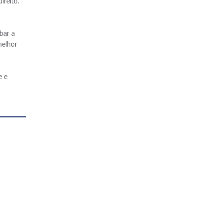
ireito.
bar a
melhor
e e