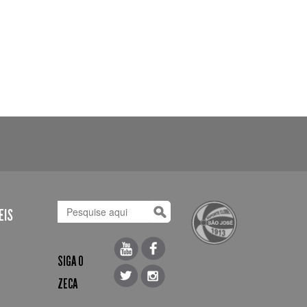
EIS
SIGA O
ZECA