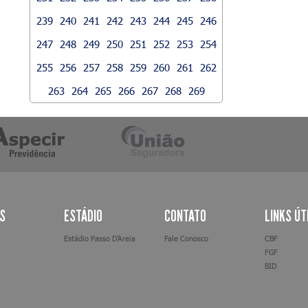
239
240
241
242
243
244
245
246
247
248
249
250
251
252
253
254
255
256
257
258
259
260
261
262
263
264
265
266
267
268
269
AS
ESTÁDIO
CONTATO
LINKS ÚT
Estádio Passo D’Areia
Fale Conosco
CBF
FGF
BID