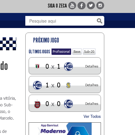
SIGA O ZECA
PRÓXIMO JOGO
ÚLTIMOS JOGOS
Profissional
Base
Sub-20
 do
0
x
1
Detalhes
1
x
0
Detalhes
 vitória,
0
x
0
Detalhes
ão Sub-
sso, o
Ver Todos
Marcelo.
s de