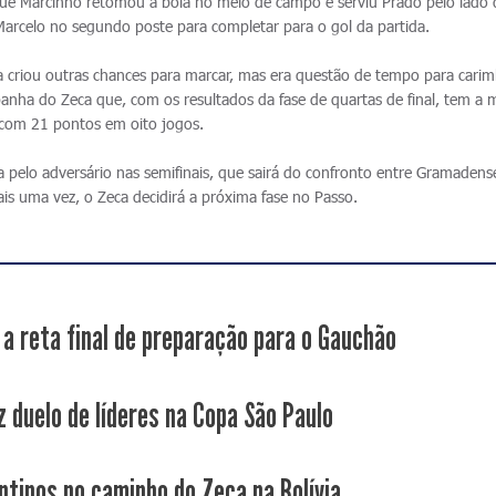
ue Marcinho retomou a bola no meio de campo e serviu Prado pelo lado d
Marcelo no segundo poste para completar para o gol da partida.
a criou outras chances para marcar, mas era questão de tempo para carim
anha do Zeca que, com os resultados da fase de quartas de final, tem a 
com 21 pontos em oito jogos.
a pelo adversário nas semifinais, que sairá do confronto entre Gramadens
Mais uma vez, o Zeca decidirá a próxima fase no Passo.
a reta final de preparação para o Gauchão
z duelo de líderes na Copa São Paulo
ntinos no caminho do Zeca na Bolívia