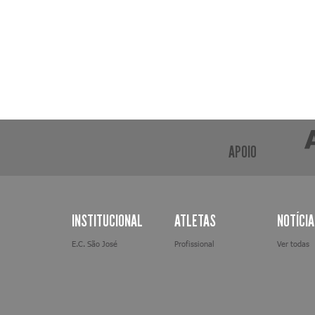
APOIO
INSTITUCIONAL
ATLETAS
NOTÍCI
E.C. São José
Profissional
Ver todas