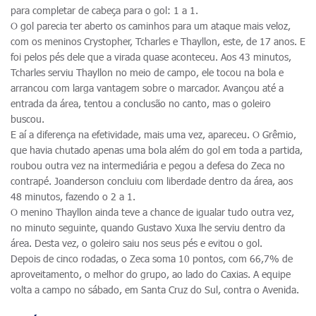
para completar de cabeça para o gol: 1 a 1.
O gol parecia ter aberto os caminhos para um ataque mais veloz,
com os meninos Crystopher, Tcharles e Thayllon, este, de 17 anos. E
foi pelos pés dele que a virada quase aconteceu. Aos 43 minutos,
Tcharles serviu Thayllon no meio de campo, ele tocou na bola e
arrancou com larga vantagem sobre o marcador. Avançou até a
entrada da área, tentou a conclusão no canto, mas o goleiro
buscou.
E aí a diferença na efetividade, mais uma vez, apareceu. O Grêmio,
que havia chutado apenas uma bola além do gol em toda a partida,
roubou outra vez na intermediária e pegou a defesa do Zeca no
contrapé. Joanderson concluiu com liberdade dentro da área, aos
48 minutos, fazendo o 2 a 1.
O menino Thayllon ainda teve a chance de igualar tudo outra vez,
no minuto seguinte, quando Gustavo Xuxa lhe serviu dentro da
área. Desta vez, o goleiro saiu nos seus pés e evitou o gol.
Depois de cinco rodadas, o Zeca soma 10 pontos, com 66,7% de
aproveitamento, o melhor do grupo, ao lado do Caxias. A equipe
volta a campo no sábado, em Santa Cruz do Sul, contra o Avenida.