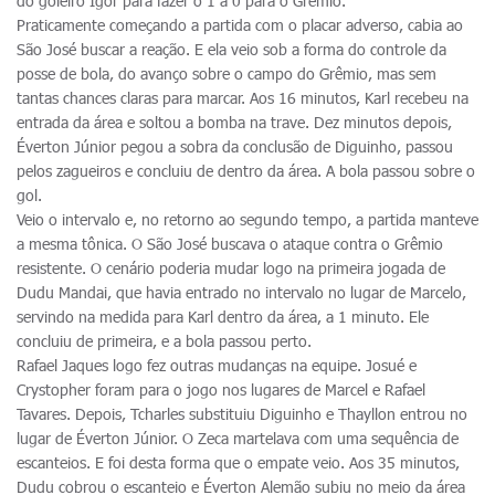
do goleiro Igor para fazer o 1 a 0 para o Grêmio.
Praticamente começando a partida com o placar adverso, cabia ao
São José buscar a reação. E ela veio sob a forma do controle da
posse de bola, do avanço sobre o campo do Grêmio, mas sem
tantas chances claras para marcar. Aos 16 minutos, Karl recebeu na
entrada da área e soltou a bomba na trave. Dez minutos depois,
Éverton Júnior pegou a sobra da conclusão de Diguinho, passou
pelos zagueiros e concluiu de dentro da área. A bola passou sobre o
gol.
Veio o intervalo e, no retorno ao segundo tempo, a partida manteve
a mesma tônica. O São José buscava o ataque contra o Grêmio
resistente. O cenário poderia mudar logo na primeira jogada de
Dudu Mandai, que havia entrado no intervalo no lugar de Marcelo,
servindo na medida para Karl dentro da área, a 1 minuto. Ele
concluiu de primeira, e a bola passou perto.
Rafael Jaques logo fez outras mudanças na equipe. Josué e
Crystopher foram para o jogo nos lugares de Marcel e Rafael
Tavares. Depois, Tcharles substituiu Diguinho e Thayllon entrou no
lugar de Éverton Júnior. O Zeca martelava com uma sequência de
escanteios. E foi desta forma que o empate veio. Aos 35 minutos,
Dudu cobrou o escanteio e Éverton Alemão subiu no meio da área