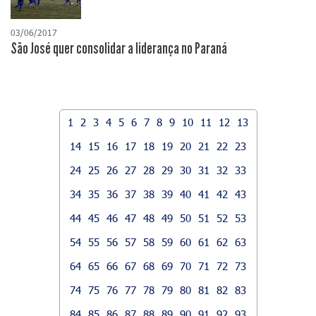
03/06/2017
São José quer consolidar a liderança no Paraná
1
2
3
4
5
6
7
8
9
10
11
12
13
14
15
16
17
18
19
20
21
22
23
24
25
26
27
28
29
30
31
32
33
34
35
36
37
38
39
40
41
42
43
44
45
46
47
48
49
50
51
52
53
54
55
56
57
58
59
60
61
62
63
64
65
66
67
68
69
70
71
72
73
74
75
76
77
78
79
80
81
82
83
84
85
86
87
88
89
90
91
92
93