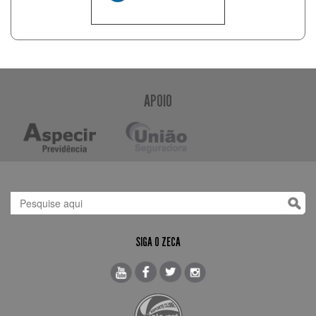
APOIO
SIGA O ZECA