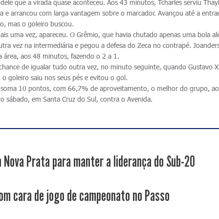
s dele que a virada quase aconteceu. Aos 43 minutos, Tcharles serviu Thay
la e arrancou com larga vantagem sobre o marcador. Avançou até a entra
to, mas o goleiro buscou.
, mais uma vez, apareceu. O Grêmio, que havia chutado apenas uma bola a
utra vez na intermediária e pegou a defesa do Zeca no contrapé. Joander
a área, aos 48 minutos, fazendo o 2 a 1.
chance de igualar tudo outra vez, no minuto seguinte, quando Gustavo X
 o goleiro saiu nos seus pés e evitou o gol.
a soma 10 pontos, com 66,7% de aproveitamento, o melhor do grupo, ao
no sábado, em Santa Cruz do Sul, contra o Avenida.
 Nova Prata para manter a liderança do Sub-20
om cara de jogo de campeonato no Passo