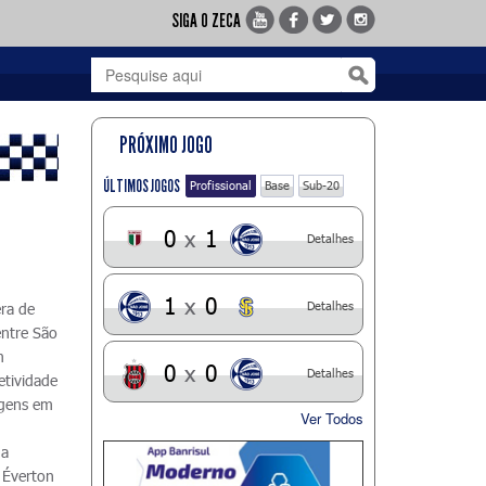
SIGA O ZECA
PRÓXIMO JOGO
ÚLTIMOS JOGOS
Profissional
Base
Sub-20
0
x
1
Detalhes
1
x
0
Detalhes
era de
entre São
m
0
x
0
Detalhes
etividade
agens em
Ver Todos
 a
. Éverton