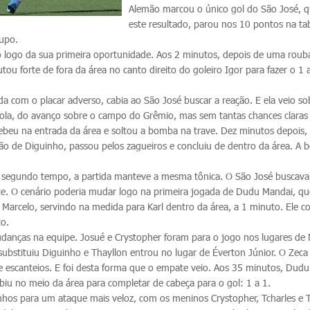
Alemão marcou o único gol do São José, 
este resultado, parou nos 10 pontos na ta
upo.
to logo da sua primeira oportunidade. Aos 2 minutos, depois de uma rou
tou forte de fora da área no canto direito do goleiro Igor para fazer o 1 
a com o placar adverso, cabia ao São José buscar a reação. E ela veio so
ola, do avanço sobre o campo do Grêmio, mas sem tantas chances claras
cebeu na entrada da área e soltou a bomba na trave. Dez minutos depois,
ão de Diguinho, passou pelos zagueiros e concluiu de dentro da área. A b
ao segundo tempo, a partida manteve a mesma tônica. O São José buscava
te. O cenário poderia mudar logo na primeira jogada de Dudu Mandai, qu
 Marcelo, servindo na medida para Karl dentro da área, a 1 minuto. Ele c
to.
udanças na equipe. Josué e Crystopher foram para o jogo nos lugares de 
 substituiu Diguinho e Thayllon entrou no lugar de Éverton Júnior. O Zeca
 escanteios. E foi desta forma que o empate veio. Aos 35 minutos, Dud
biu no meio da área para completar de cabeça para o gol: 1 a 1.
inhos para um ataque mais veloz, com os meninos Crystopher, Tcharles e T