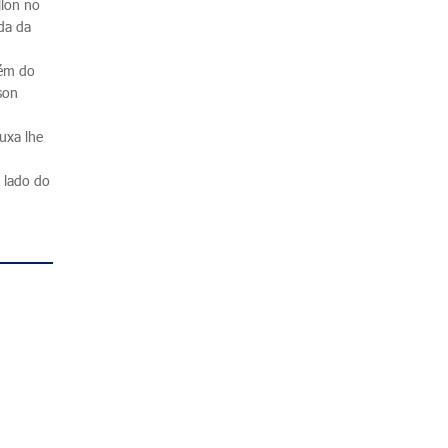
llon no
da da
lém do
son
uxa lhe
 lado do