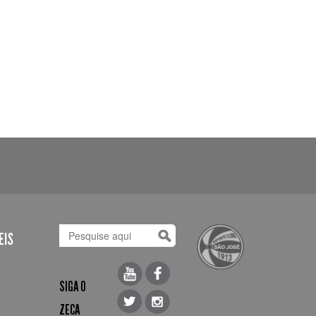
EIS
SIGA O
ZECA