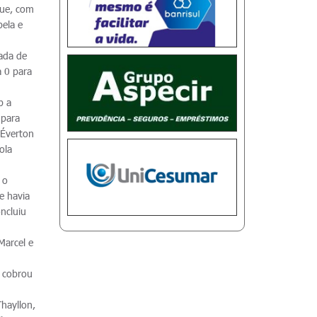
que, com
bela e
bada de
a 0 para
b a
 para
 Éverton
ola
 o
e havia
oncluiu
Marcel e
u cobrou
hayllon,