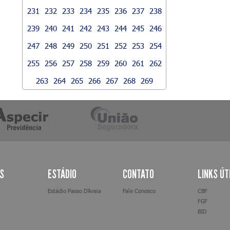
231
232
233
234
235
236
237
238
239
240
241
242
243
244
245
246
247
248
249
250
251
252
253
254
255
256
257
258
259
260
261
262
263
264
265
266
267
268
269
AS
ESTÁDIO
CONTATO
LINKS ÚT
Estádio Passo D’Areia
Fale Conosco
CBF
FGF
BID