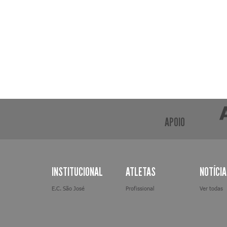
APOIO
INSTITUCIONAL
ATLETAS
NOTÍCI
E.C. São José
Profissional
Ver todas