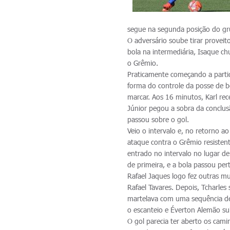
segue na segunda posição do gr
O adversário soube tirar provei
bola na intermediária, Isaque chu
o Grêmio.
Praticamente começando a partid
forma do controle da posse de b
marcar. Aos 16 minutos, Karl re
Júnior pegou a sobra da conclus
passou sobre o gol.
Veio o intervalo e, no retorno 
ataque contra o Grêmio resisten
entrado no intervalo no lugar de
de primeira, e a bola passou per
Rafael Jaques logo fez outras m
Rafael Tavares. Depois, Tcharles
martelava com uma sequência de
o escanteio e Éverton Alemão su
O gol parecia ter aberto os cam