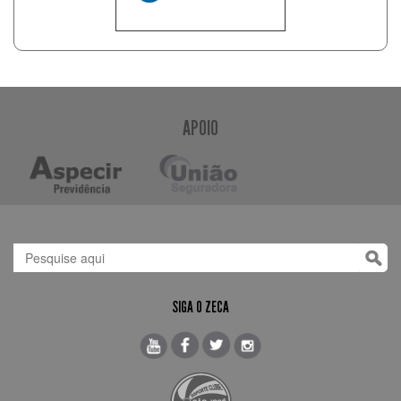
APOIO
SIGA O ZECA