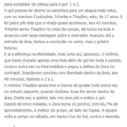
para completar de cabeça para o gol: 1 a 1.
O gol parecia ter aberto os caminhos para um ataque mais veloz,
com os meninos Crystopher, Tcharles e Thayllon, este, de 17 anos. E
foi pelos pés dele que a virada quase aconteceu. Aos 43 minutos,
Tcharles serviu Thayllon no meio de campo, ele tocou na bola e
arrancou com larga vantagem sobre o marcador. Avançou até a
entrada da área, tentou a conclusão no canto, mas o goleiro
buscou.
E aí a diferença na efetividade, mais uma vez, apareceu. O Grêmio,
que havia chutado apenas uma bola além do gol em toda a partida,
roubou outra vez na intermediária e pegou a defesa do Zeca no
contrapé. Joanderson concluiu com liberdade dentro da área, aos
48 minutos, fazendo o 2 a 1.
O menino Thayllon ainda teve a chance de igualar tudo outra vez,
no minuto seguinte, quando Gustavo Xuxa lhe serviu dentro da
área. Desta vez, o goleiro saiu nos seus pés e evitou o gol.
Depois de cinco rodadas, o Zeca soma 10 pontos, com 66,7% de
aproveitamento, o melhor do grupo, ao lado do Caxias. A equipe
volta a campo no sábado, em Santa Cruz do Sul, contra o Avenida.