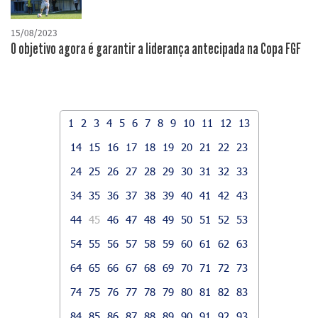
15/08/2023
O objetivo agora é garantir a liderança antecipada na Copa FGF
1
2
3
4
5
6
7
8
9
10
11
12
13
14
15
16
17
18
19
20
21
22
23
24
25
26
27
28
29
30
31
32
33
34
35
36
37
38
39
40
41
42
43
44
45
46
47
48
49
50
51
52
53
54
55
56
57
58
59
60
61
62
63
64
65
66
67
68
69
70
71
72
73
74
75
76
77
78
79
80
81
82
83
84
85
86
87
88
89
90
91
92
93