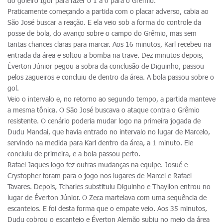
do goleiro Igor para fazer o 1 a 0 para o Grêmio.
Praticamente começando a partida com o placar adverso, cabia ao
São José buscar a reação. E ela veio sob a forma do controle da
posse de bola, do avanço sobre o campo do Grêmio, mas sem
tantas chances claras para marcar. Aos 16 minutos, Karl recebeu na
entrada da área e soltou a bomba na trave. Dez minutos depois,
Éverton Júnior pegou a sobra da conclusão de Diguinho, passou
pelos zagueiros e concluiu de dentro da área. A bola passou sobre o
gol.
Veio o intervalo e, no retorno ao segundo tempo, a partida manteve
a mesma tônica. O São José buscava o ataque contra o Grêmio
resistente. O cenário poderia mudar logo na primeira jogada de
Dudu Mandai, que havia entrado no intervalo no lugar de Marcelo,
servindo na medida para Karl dentro da área, a 1 minuto. Ele
concluiu de primeira, e a bola passou perto.
Rafael Jaques logo fez outras mudanças na equipe. Josué e
Crystopher foram para o jogo nos lugares de Marcel e Rafael
Tavares. Depois, Tcharles substituiu Diguinho e Thayllon entrou no
lugar de Éverton Júnior. O Zeca martelava com uma sequência de
escanteios. E foi desta forma que o empate veio. Aos 35 minutos,
Dudu cobrou o escanteio e Éverton Alemão subiu no meio da área