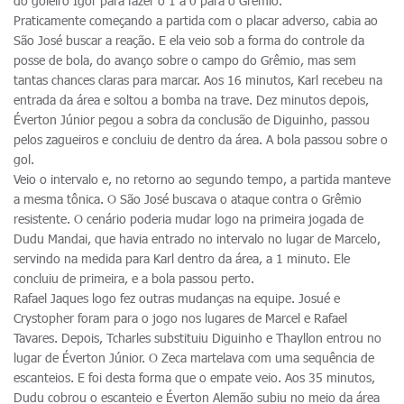
do goleiro Igor para fazer o 1 a 0 para o Grêmio.
Praticamente começando a partida com o placar adverso, cabia ao
São José buscar a reação. E ela veio sob a forma do controle da
posse de bola, do avanço sobre o campo do Grêmio, mas sem
tantas chances claras para marcar. Aos 16 minutos, Karl recebeu na
entrada da área e soltou a bomba na trave. Dez minutos depois,
Éverton Júnior pegou a sobra da conclusão de Diguinho, passou
pelos zagueiros e concluiu de dentro da área. A bola passou sobre o
gol.
Veio o intervalo e, no retorno ao segundo tempo, a partida manteve
a mesma tônica. O São José buscava o ataque contra o Grêmio
resistente. O cenário poderia mudar logo na primeira jogada de
Dudu Mandai, que havia entrado no intervalo no lugar de Marcelo,
servindo na medida para Karl dentro da área, a 1 minuto. Ele
concluiu de primeira, e a bola passou perto.
Rafael Jaques logo fez outras mudanças na equipe. Josué e
Crystopher foram para o jogo nos lugares de Marcel e Rafael
Tavares. Depois, Tcharles substituiu Diguinho e Thayllon entrou no
lugar de Éverton Júnior. O Zeca martelava com uma sequência de
escanteios. E foi desta forma que o empate veio. Aos 35 minutos,
Dudu cobrou o escanteio e Éverton Alemão subiu no meio da área