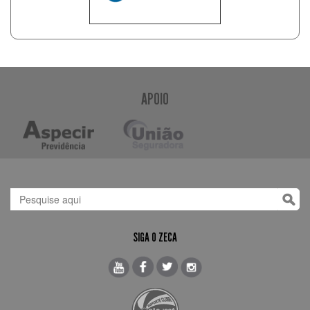
APOIO
SIGA O ZECA