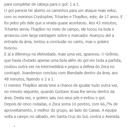
para completar de cabeça para o gol: 1 a 1.
O gol parecia ter aberto os caminhos para um ataque mais veloz,
com os meninos Crystopher, Tcharles e Thayllon, este, de 17 anos. E
foi pelos pés dele que a virada quase aconteceu. Aos 43 minutos,
Tcharles serviu Thayllon no meio de campo, ele tocou na bola e
arrancou com larga vantagem sobre o marcador. Avançou até a
entrada da área, tentou a conclusão no canto, mas o goleiro
buscou.
E aí a diferença na efetividade, mais uma vez, apareceu. O Grêmio,
que havia chutado apenas uma bola além do gol em toda a partida,
roubou outra vez na intermediária e pegou a defesa do Zeca no
contrapé. Joanderson concluiu com liberdade dentro da área, aos
48 minutos, fazendo o 2 a 1.
O menino Thayllon ainda teve a chance de igualar tudo outra vez,
no minuto seguinte, quando Gustavo Xuxa lhe serviu dentro da
área. Desta vez, o goleiro saiu nos seus pés e evitou o gol.
Depois de cinco rodadas, o Zeca soma 10 pontos, com 66,7% de
aproveitamento, o melhor do grupo, ao lado do Caxias. A equipe
volta a campo no sábado, em Santa Cruz do Sul, contra o Avenida.