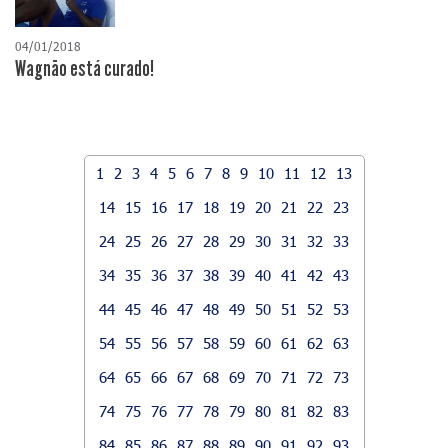
04/01/2018
Wagnão está curado!
1
2
3
4
5
6
7
8
9
10
11
12
13
14
15
16
17
18
19
20
21
22
23
24
25
26
27
28
29
30
31
32
33
34
35
36
37
38
39
40
41
42
43
44
45
46
47
48
49
50
51
52
53
54
55
56
57
58
59
60
61
62
63
64
65
66
67
68
69
70
71
72
73
74
75
76
77
78
79
80
81
82
83
84
85
86
87
88
89
90
91
92
93