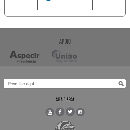
APOIO
SIGA O ZECA