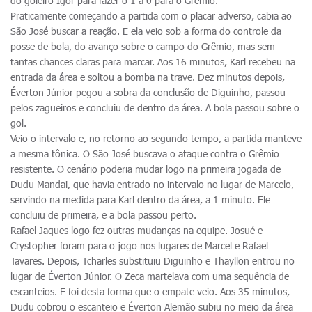
do goleiro Igor para fazer o 1 a 0 para o Grêmio.
Praticamente começando a partida com o placar adverso, cabia ao
São José buscar a reação. E ela veio sob a forma do controle da
posse de bola, do avanço sobre o campo do Grêmio, mas sem
tantas chances claras para marcar. Aos 16 minutos, Karl recebeu na
entrada da área e soltou a bomba na trave. Dez minutos depois,
Éverton Júnior pegou a sobra da conclusão de Diguinho, passou
pelos zagueiros e concluiu de dentro da área. A bola passou sobre o
gol.
Veio o intervalo e, no retorno ao segundo tempo, a partida manteve
a mesma tônica. O São José buscava o ataque contra o Grêmio
resistente. O cenário poderia mudar logo na primeira jogada de
Dudu Mandai, que havia entrado no intervalo no lugar de Marcelo,
servindo na medida para Karl dentro da área, a 1 minuto. Ele
concluiu de primeira, e a bola passou perto.
Rafael Jaques logo fez outras mudanças na equipe. Josué e
Crystopher foram para o jogo nos lugares de Marcel e Rafael
Tavares. Depois, Tcharles substituiu Diguinho e Thayllon entrou no
lugar de Éverton Júnior. O Zeca martelava com uma sequência de
escanteios. E foi desta forma que o empate veio. Aos 35 minutos,
Dudu cobrou o escanteio e Éverton Alemão subiu no meio da área