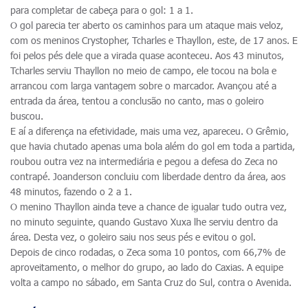
para completar de cabeça para o gol: 1 a 1.
O gol parecia ter aberto os caminhos para um ataque mais veloz,
com os meninos Crystopher, Tcharles e Thayllon, este, de 17 anos. E
foi pelos pés dele que a virada quase aconteceu. Aos 43 minutos,
Tcharles serviu Thayllon no meio de campo, ele tocou na bola e
arrancou com larga vantagem sobre o marcador. Avançou até a
entrada da área, tentou a conclusão no canto, mas o goleiro
buscou.
E aí a diferença na efetividade, mais uma vez, apareceu. O Grêmio,
que havia chutado apenas uma bola além do gol em toda a partida,
roubou outra vez na intermediária e pegou a defesa do Zeca no
contrapé. Joanderson concluiu com liberdade dentro da área, aos
48 minutos, fazendo o 2 a 1.
O menino Thayllon ainda teve a chance de igualar tudo outra vez,
no minuto seguinte, quando Gustavo Xuxa lhe serviu dentro da
área. Desta vez, o goleiro saiu nos seus pés e evitou o gol.
Depois de cinco rodadas, o Zeca soma 10 pontos, com 66,7% de
aproveitamento, o melhor do grupo, ao lado do Caxias. A equipe
volta a campo no sábado, em Santa Cruz do Sul, contra o Avenida.