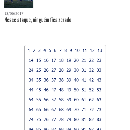
13/06/2017
Nesse ataque, ninguém fica zerado
1
2
3
4
5
6
7
8
9
10
11
12
13
14
15
16
17
18
19
20
21
22
23
24
25
26
27
28
29
30
31
32
33
34
35
36
37
38
39
40
41
42
43
44
45
46
47
48
49
50
51
52
53
54
55
56
57
58
59
60
61
62
63
64
65
66
67
68
69
70
71
72
73
74
75
76
77
78
79
80
81
82
83
84
85
86
87
88
89
90
91
92
93