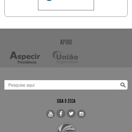
APOIO
SIGA O ZECA