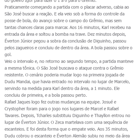
do goleiro Igor para fazer o 1 a 0 para o Grêmio.
Praticamente começando a partida com o placar adverso, cabia ao
São José buscar a reação. E ela veio sob a forma do controle da
posse de bola, do avanço sobre o campo do Grêmio, mas sem
tantas chances claras para marcar. Aos 16 minutos, Karl recebeu na
entrada da área e soltou a bomba na trave. Dez minutos depois,
Éverton Júnior pegou a sobra da conclusão de Diguinho, passou
pelos zagueiros e concluiu de dentro da área. A bola passou sobre o
gol.
Veio o intervalo e, no retorno ao segundo tempo, a partida manteve
a mesma tônica. O São José buscava o ataque contra o Grêmio
resistente. O cenário poderia mudar logo na primeira jogada de
Dudu Mandai, que havia entrado no intervalo no lugar de Marcelo,
servindo na medida para Karl dentro da área, a 1 minuto. Ele
concluiu de primeira, e a bola passou perto.
Rafael Jaques logo fez outras mudanças na equipe. Josué e
Crystopher foram para o jogo nos lugares de Marcel e Rafael
Tavares. Depois, Tcharles substituiu Diguinho e Thayllon entrou no
lugar de Éverton Júnior. O Zeca martelava com uma sequência de
escanteios. E foi desta forma que o empate veio. Aos 35 minutos,
Dudu cobrou o escanteio e Éverton Alemão subiu no meio da área