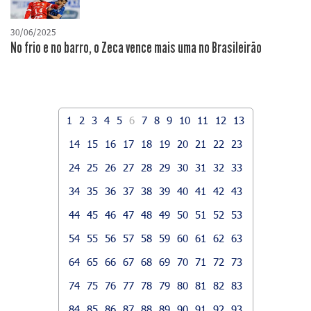
30/06/2025
No frio e no barro, o Zeca vence mais uma no Brasileirão
1
2
3
4
5
6
7
8
9
10
11
12
13
14
15
16
17
18
19
20
21
22
23
24
25
26
27
28
29
30
31
32
33
34
35
36
37
38
39
40
41
42
43
44
45
46
47
48
49
50
51
52
53
54
55
56
57
58
59
60
61
62
63
64
65
66
67
68
69
70
71
72
73
74
75
76
77
78
79
80
81
82
83
84
85
86
87
88
89
90
91
92
93