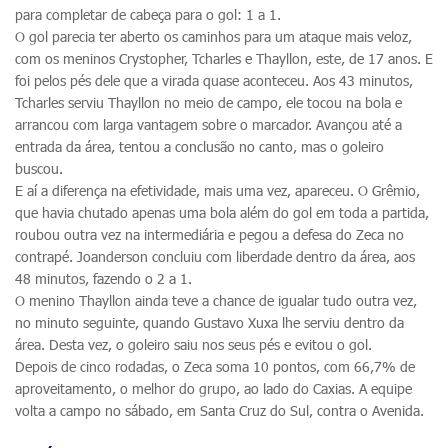
para completar de cabeça para o gol: 1 a 1.
O gol parecia ter aberto os caminhos para um ataque mais veloz,
com os meninos Crystopher, Tcharles e Thayllon, este, de 17 anos. E
foi pelos pés dele que a virada quase aconteceu. Aos 43 minutos,
Tcharles serviu Thayllon no meio de campo, ele tocou na bola e
arrancou com larga vantagem sobre o marcador. Avançou até a
entrada da área, tentou a conclusão no canto, mas o goleiro
buscou.
E aí a diferença na efetividade, mais uma vez, apareceu. O Grêmio,
que havia chutado apenas uma bola além do gol em toda a partida,
roubou outra vez na intermediária e pegou a defesa do Zeca no
contrapé. Joanderson concluiu com liberdade dentro da área, aos
48 minutos, fazendo o 2 a 1.
O menino Thayllon ainda teve a chance de igualar tudo outra vez,
no minuto seguinte, quando Gustavo Xuxa lhe serviu dentro da
área. Desta vez, o goleiro saiu nos seus pés e evitou o gol.
Depois de cinco rodadas, o Zeca soma 10 pontos, com 66,7% de
aproveitamento, o melhor do grupo, ao lado do Caxias. A equipe
volta a campo no sábado, em Santa Cruz do Sul, contra o Avenida.