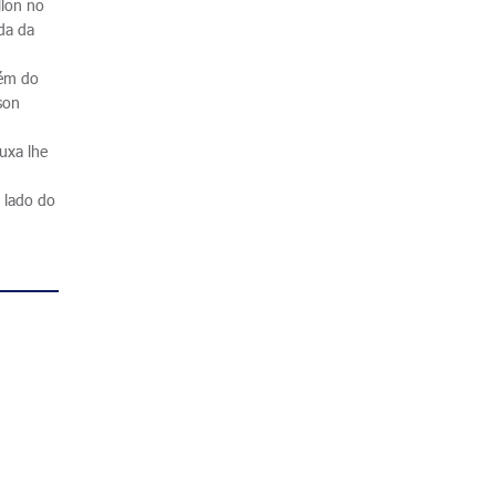
llon no
da da
lém do
son
uxa lhe
 lado do