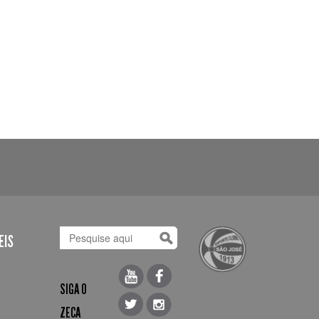
EIS
SIGA O
ZECA