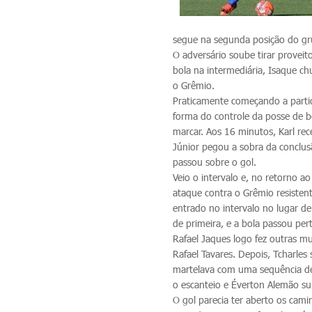
segue na segunda posição do gr
O adversário soube tirar provei
bola na intermediária, Isaque chu
o Grêmio.
Praticamente começando a partid
forma do controle da posse de b
marcar. Aos 16 minutos, Karl re
Júnior pegou a sobra da conclus
passou sobre o gol.
Veio o intervalo e, no retorno 
ataque contra o Grêmio resisten
entrado no intervalo no lugar de
de primeira, e a bola passou per
Rafael Jaques logo fez outras m
Rafael Tavares. Depois, Tcharles
martelava com uma sequência de
o escanteio e Éverton Alemão su
O gol parecia ter aberto os cam