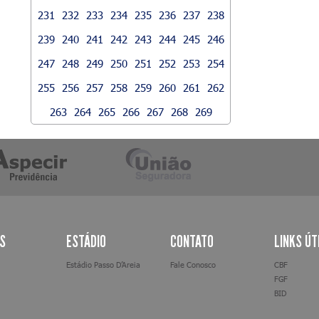
231
232
233
234
235
236
237
238
239
240
241
242
243
244
245
246
247
248
249
250
251
252
253
254
255
256
257
258
259
260
261
262
263
264
265
266
267
268
269
AS
ESTÁDIO
CONTATO
LINKS ÚT
Estádio Passo D’Areia
Fale Conosco
CBF
FGF
BID