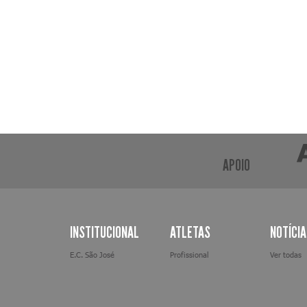
APOIO
INSTITUCIONAL
ATLETAS
NOTÍCI
E.C. São José
Profissional
Ver todas