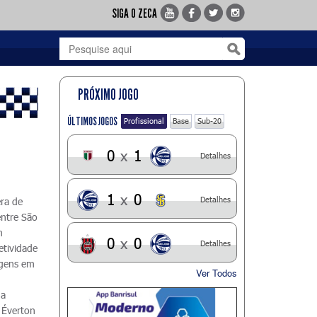
SIGA O ZECA
PRÓXIMO JOGO
ÚLTIMOS JOGOS
Profissional
Base
Sub-20
0
x
1
Detalhes
1
x
0
Detalhes
era de
entre São
m
0
x
0
Detalhes
etividade
agens em
Ver Todos
 a
. Éverton