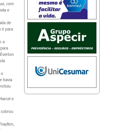
que, com
bela e
bada de
a 0 para
b a
 para
 Éverton
ola
 o
e havia
oncluiu
Marcel e
u cobrou
hayllon,