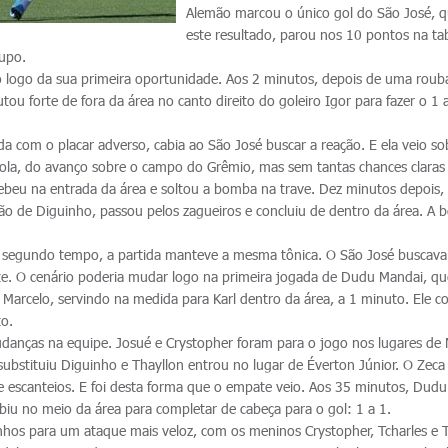
Alemão marcou o único gol do São José, 
este resultado, parou nos 10 pontos na ta
upo.
to logo da sua primeira oportunidade. Aos 2 minutos, depois de uma rou
tou forte de fora da área no canto direito do goleiro Igor para fazer o 1 
a com o placar adverso, cabia ao São José buscar a reação. E ela veio so
ola, do avanço sobre o campo do Grêmio, mas sem tantas chances claras
cebeu na entrada da área e soltou a bomba na trave. Dez minutos depois,
ão de Diguinho, passou pelos zagueiros e concluiu de dentro da área. A b
ao segundo tempo, a partida manteve a mesma tônica. O São José buscava
te. O cenário poderia mudar logo na primeira jogada de Dudu Mandai, qu
 Marcelo, servindo na medida para Karl dentro da área, a 1 minuto. Ele c
to.
udanças na equipe. Josué e Crystopher foram para o jogo nos lugares de 
 substituiu Diguinho e Thayllon entrou no lugar de Éverton Júnior. O Zeca
 escanteios. E foi desta forma que o empate veio. Aos 35 minutos, Dud
biu no meio da área para completar de cabeça para o gol: 1 a 1.
inhos para um ataque mais veloz, com os meninos Crystopher, Tcharles e T