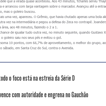
s dele que a virada quase aconteceu. Aos 43 minutos, Tcharles serviu Thay
la e arrancou com larga vantagem sobre o marcador. Avançou até a entra
to, mas o goleiro buscou.
, mais uma vez, apareceu. O Grêmio, que havia chutado apenas uma bola a
utra vez na intermediária e pegou a defesa do Zeca no contrapé. Joander
a área, aos 48 minutos, fazendo o 2 a 1.
chance de igualar tudo outra vez, no minuto seguinte, quando Gustavo X
 o goleiro saiu nos seus pés e evitou o gol.
a soma 10 pontos, com 66,7% de aproveitamento, o melhor do grupo, ao
no sábado, em Santa Cruz do Sul, contra o Avenida.
todo o foco está na estreia da Série D
vence com autoridade e engrena no Gauchão