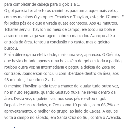
para completar de cabeça para o gol: 1 a 1.
O gol parecia ter aberto os caminhos para um ataque mais veloz,
com os meninos Crystopher, Tcharles e Thayllon, este, de 17 anos. E
foi pelos pés dele que a virada quase aconteceu. Aos 43 minutos,
Tcharles serviu Thayllon no meio de campo, ele tocou na bola e
arrancou com larga vantagem sobre o marcador. Avançou até a
entrada da área, tentou a conclusão no canto, mas o goleiro
buscou.
E aí a diferença na efetividade, mais uma vez, apareceu. O Grêmio,
que havia chutado apenas uma bola além do gol em toda a partida,
roubou outra vez na intermediária e pegou a defesa do Zeca no
contrapé. Joanderson concluiu com liberdade dentro da área, aos
48 minutos, fazendo o 2 a 1.
O menino Thayllon ainda teve a chance de igualar tudo outra vez,
no minuto seguinte, quando Gustavo Xuxa lhe serviu dentro da
área. Desta vez, o goleiro saiu nos seus pés e evitou o gol.
Depois de cinco rodadas, o Zeca soma 10 pontos, com 66,7% de
aproveitamento, o melhor do grupo, ao lado do Caxias. A equipe
volta a campo no sábado, em Santa Cruz do Sul, contra o Avenida.