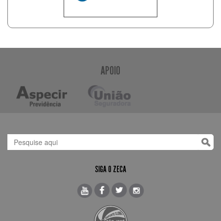
APOIO
SIGA O ZECA