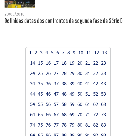
28/05/2018
Definidas datas dos confrontos da segunda fase da Série D
1
2
3
4
5
6
7
8
9
10
11
12
13
14
15
16
17
18
19
20
21
22
23
24
25
26
27
28
29
30
31
32
33
34
35
36
37
38
39
40
41
42
43
44
45
46
47
48
49
50
51
52
53
54
55
56
57
58
59
60
61
62
63
64
65
66
67
68
69
70
71
72
73
74
75
76
77
78
79
80
81
82
83
84
85
86
87
88
89
90
91
92
93