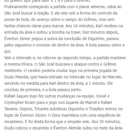
do goleiro Igor para fazer o 1 a 0 para o Grêmio.
Praticamente começando a partida com o placar adverso, cabia ao
São José buscar a reação. E ela veio sob a forma do controle da
posse de bola, do avanço sobre o campo do Grêmio, mas sem
tantas chances claras para marcar. Aos 16 minutos, Karl recebeu na
entrada da área e soltou a bomba na trave. Dez minutos depois,
Éverton Júnior pegou a sobra da conclusão de Diguinho, passou
pelos zagueiros e concluiu de dentro da área. A bola passou sobre o
gol.
Veio o intervalo e, no retorno ao segundo tempo, a partida manteve
a mesma tônica. O São José buscava o ataque contra o Grêmio
resistente. O cenário poderia mudar logo na primeira jogada de
Dudu Mandai, que havia entrado no intervalo no lugar de Marcelo,
servindo na medida para Karl dentro da área, a 1 minuto. Ele
concluiu de primeira, e a bola passou perto.
Rafael Jaques logo fez outras mudanças na equipe. Josué e
Crystopher foram para o jogo nos lugares de Marcel e Rafael
Tavares. Depois, Tcharles substituiu Diguinho e Thayllon entrou no
lugar de Éverton Júnior. O Zeca martelava com uma sequência de
escanteios. E foi desta forma que o empate veio. Aos 35 minutos,
Dudu cobrou o escanteio e Éverton Alemão subiu no meio da área