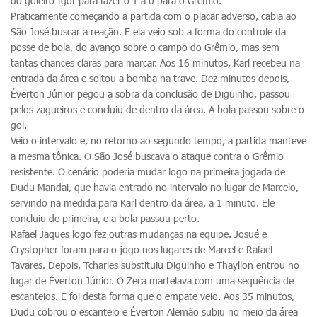
do goleiro Igor para fazer o 1 a 0 para o Grêmio.
Praticamente começando a partida com o placar adverso, cabia ao
São José buscar a reação. E ela veio sob a forma do controle da
posse de bola, do avanço sobre o campo do Grêmio, mas sem
tantas chances claras para marcar. Aos 16 minutos, Karl recebeu na
entrada da área e soltou a bomba na trave. Dez minutos depois,
Éverton Júnior pegou a sobra da conclusão de Diguinho, passou
pelos zagueiros e concluiu de dentro da área. A bola passou sobre o
gol.
Veio o intervalo e, no retorno ao segundo tempo, a partida manteve
a mesma tônica. O São José buscava o ataque contra o Grêmio
resistente. O cenário poderia mudar logo na primeira jogada de
Dudu Mandai, que havia entrado no intervalo no lugar de Marcelo,
servindo na medida para Karl dentro da área, a 1 minuto. Ele
concluiu de primeira, e a bola passou perto.
Rafael Jaques logo fez outras mudanças na equipe. Josué e
Crystopher foram para o jogo nos lugares de Marcel e Rafael
Tavares. Depois, Tcharles substituiu Diguinho e Thayllon entrou no
lugar de Éverton Júnior. O Zeca martelava com uma sequência de
escanteios. E foi desta forma que o empate veio. Aos 35 minutos,
Dudu cobrou o escanteio e Éverton Alemão subiu no meio da área