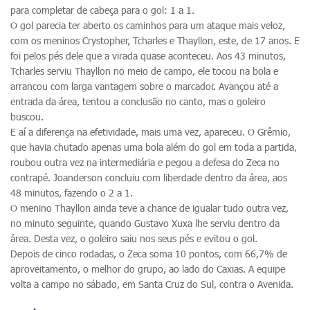
para completar de cabeça para o gol: 1 a 1.
O gol parecia ter aberto os caminhos para um ataque mais veloz,
com os meninos Crystopher, Tcharles e Thayllon, este, de 17 anos. E
foi pelos pés dele que a virada quase aconteceu. Aos 43 minutos,
Tcharles serviu Thayllon no meio de campo, ele tocou na bola e
arrancou com larga vantagem sobre o marcador. Avançou até a
entrada da área, tentou a conclusão no canto, mas o goleiro
buscou.
E aí a diferença na efetividade, mais uma vez, apareceu. O Grêmio,
que havia chutado apenas uma bola além do gol em toda a partida,
roubou outra vez na intermediária e pegou a defesa do Zeca no
contrapé. Joanderson concluiu com liberdade dentro da área, aos
48 minutos, fazendo o 2 a 1.
O menino Thayllon ainda teve a chance de igualar tudo outra vez,
no minuto seguinte, quando Gustavo Xuxa lhe serviu dentro da
área. Desta vez, o goleiro saiu nos seus pés e evitou o gol.
Depois de cinco rodadas, o Zeca soma 10 pontos, com 66,7% de
aproveitamento, o melhor do grupo, ao lado do Caxias. A equipe
volta a campo no sábado, em Santa Cruz do Sul, contra o Avenida.