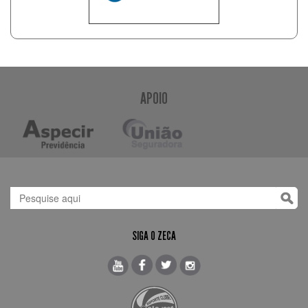
APOIO
SIGA O ZECA