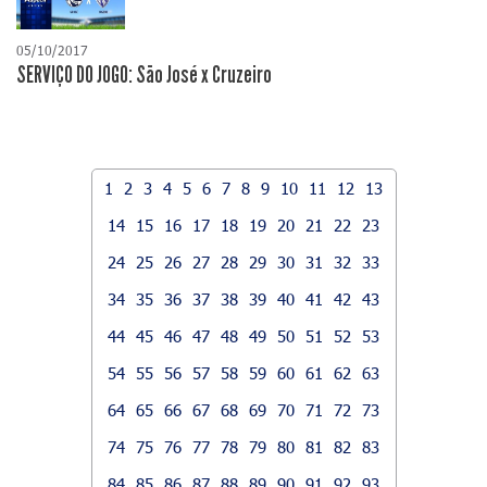
05/10/2017
SERVIÇO DO JOGO: São José x Cruzeiro
1
2
3
4
5
6
7
8
9
10
11
12
13
14
15
16
17
18
19
20
21
22
23
24
25
26
27
28
29
30
31
32
33
34
35
36
37
38
39
40
41
42
43
44
45
46
47
48
49
50
51
52
53
54
55
56
57
58
59
60
61
62
63
64
65
66
67
68
69
70
71
72
73
74
75
76
77
78
79
80
81
82
83
84
85
86
87
88
89
90
91
92
93