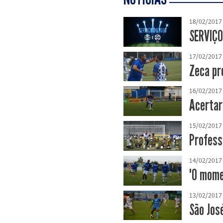
18/02/2017
SERVIÇO
17/02/2017
Zeca pr
16/02/2017
Acertar 
15/02/2017
Professo
14/02/2017
"O momen
13/02/2017
São Jos