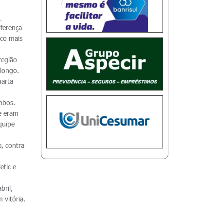
_
ferença
uco mais
região
 longo.
uarta
mbos.
e eram
quipe
s, contra
etic e
bril,
 vitória.