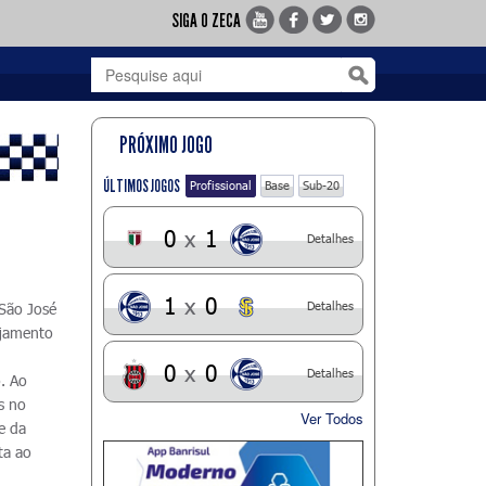
SIGA O ZECA
PRÓXIMO JOGO
ÚLTIMOS JOGOS
Profissional
Base
Sub-20
0
x
1
Detalhes
1
x
0
Detalhes
São José
nejamento
0
x
0
Detalhes
. Ao
s no
Ver Todos
se da
ta ao