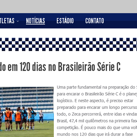
TLETAS
NOTÍCIAS
ESTÁDIO
CONTATO
o em 120 dias no Brasileirão Série C
Uma parte fundamental na preparação do 
para encarar o Brasileirão Série C é o pla
logístico. E neste aspecto, é preciso estar
preparado para encarar um longo percurso
todo, o Zeca percorrerá, entre idas e vinda
Brasil, 47,4 mil quilômetros na primeira fa
competição. É pouco mais do que uma vol
mundo nos 120 dias que irá durar a fase