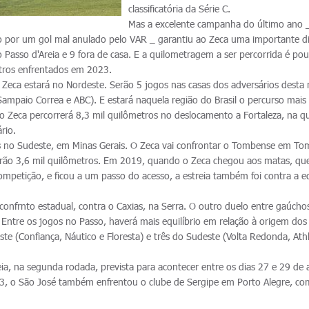
classificatória da Série C.
Mas a excelente campanha do último ano 
por um gol mal anulado pelo VAR _ garantiu ao Zeca uma importante di
 Passo d'Areia e 9 fora de casa. E a quilometragem a ser percorrida é po
tros enfrentados em 2023.
o Zeca estará no Nordeste. Serão 5 jogos nas casas dos adversários desta 
Sampaio Correa e ABC). E estará naquela região do Brasil o percurso mais
, o Zeca percorrerá 8,3 mil quilômetros no deslocamento a Fortaleza, na q
rio.
as no Sudeste, em Minas Gerais. O Zeca vai confrontar o Tombense em To
erão 3,6 mil quilômetros. Em 2019, quando o Zeca chegou aos matas, qu
ompetição, e ficou a um passo do acesso, a estreia também foi contra a e
confrnto estadual, contra o Caxias, na Serra. O outro duelo entre gaúcho
 Entre os jogos no Passo, haverá mais equilíbrio em relação à origem dos
ste (Confiança, Náutico e Floresta) e três do Sudeste (Volta Redonda, Athl
eia, na segunda rodada, prevista para acontecer entre os dias 27 e 29 de a
3, o São José também enfrentou o clube de Sergipe em Porto Alegre, com