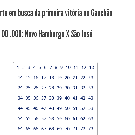
rte em busca da primeira vitória no Gauchão
 DO JOGO: Novo Hamburgo X São José
1
2
3
4
5
6
7
8
9
10
11
12
13
14
15
16
17
18
19
20
21
22
23
24
25
26
27
28
29
30
31
32
33
34
35
36
37
38
39
40
41
42
43
44
45
46
47
48
49
50
51
52
53
54
55
56
57
58
59
60
61
62
63
64
65
66
67
68
69
70
71
72
73