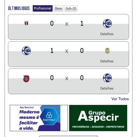
ÚLTIMOS JOGOS
Profissional
Base
Sub-20
0
x
1
Detalhes
1
x
0
Detalhes
0
x
0
Detalhes
Ver Todos