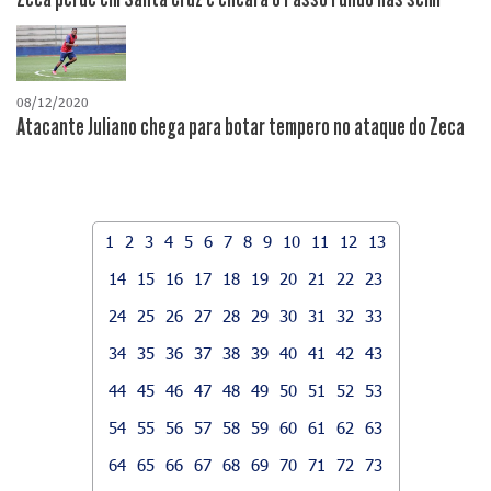
08/12/2020
Atacante Juliano chega para botar tempero no ataque do Zeca
1
2
3
4
5
6
7
8
9
10
11
12
13
14
15
16
17
18
19
20
21
22
23
24
25
26
27
28
29
30
31
32
33
34
35
36
37
38
39
40
41
42
43
44
45
46
47
48
49
50
51
52
53
54
55
56
57
58
59
60
61
62
63
64
65
66
67
68
69
70
71
72
73