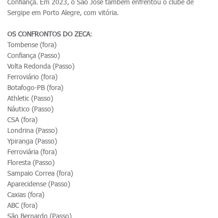
Confiança. Em 2023, o São José também enfrentou o clube de
Sergipe em Porto Alegre, com vitória.
OS CONFRONTOS DO ZECA
:
Tombense (fora)
Confiança (Passo)
Volta Redonda (Passo)
Ferroviário (fora)
Botafogo-PB (fora)
Athletic (Passo)
Náutico (Passo)
CSA (fora)
Londrina (Passo)
Ypiranga (Passo)
Ferroviária (fora)
Floresta (Passo)
Sampaio Correa (fora)
Aparecidense (Passo)
Caxias (fora)
ABC (fora)
São Bernardo (Passo)