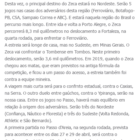
Desta vez, o principal destino do Zeca estará no Nordeste. Serão 5
jogos nas casas dos adversários desta região (Ferroviário, Botafogo-
PB, CSA, Sampaio Correa e ABC). E estará naquela região do Brasil o
percurso mais longo. Entre ida e volta a Porto Alegre, o Zeca
percorrerá 8,3 mil quilômetros no deslocamento a Fortaleza, na
quarta rodada, para enfrentar o Ferroviário.
A estreia será longe de casa, mas no Sudeste, em Minas Gerais. O
Zeca vai confrontar o Tombense em Tombos. Neste primeiro
deslocamento, serão 3,6 mil quilômetros. Em 2019, quando o Zeca
chegou aos matas, que eram previstos na antiga fórmula da
competição, e ficou a um passo do acesso, a estreia também foi
contra a equipe mineira.
A viagem mais curta será para o confrnto estadual, contra o Caxias,
na Serra. O outro duelo entre gaúchos, contra o Ypiranga, serão na
nossa casa. Entre os jogos no Passo, haverá mais equilíbrio em
relação à origem dos adversários. Serão três do Nordeste
(Confiança, Náutico e Floresta) e três do Sudeste (Volta Redonda,
Athletic e São Bernardo).
A primeira partida no Passo d'Areia, na segunda rodada, prevista
para acontecer entre os dias 27 e 29 de abril, será contra o