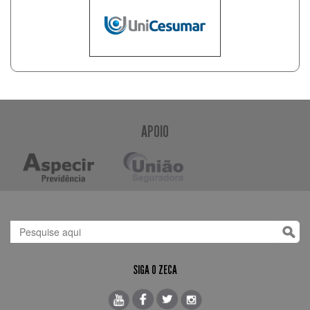
APOIO
SIGA O ZECA