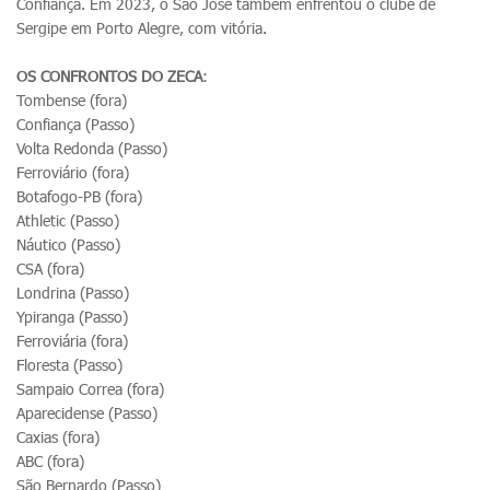
Confiança. Em 2023, o São José também enfrentou o clube de
Sergipe em Porto Alegre, com vitória.
OS CONFRONTOS DO ZECA
:
Tombense (fora)
Confiança (Passo)
Volta Redonda (Passo)
Ferroviário (fora)
Botafogo-PB (fora)
Athletic (Passo)
Náutico (Passo)
CSA (fora)
Londrina (Passo)
Ypiranga (Passo)
Ferroviária (fora)
Floresta (Passo)
Sampaio Correa (fora)
Aparecidense (Passo)
Caxias (fora)
ABC (fora)
São Bernardo (Passo)