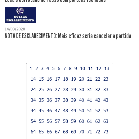
14/03/2020
NOTA DE ESCLARECIMENTO: Mais eficaz seria cancelar a partida
1
2
3
4
5
6
7
8
9
10
11
12
13
14
15
16
17
18
19
20
21
22
23
24
25
26
27
28
29
30
31
32
33
34
35
36
37
38
39
40
41
42
43
44
45
46
47
48
49
50
51
52
53
54
55
56
57
58
59
60
61
62
63
64
65
66
67
68
69
70
71
72
73