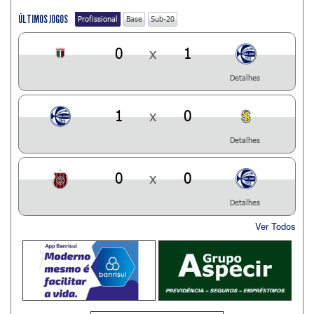
ÚLTIMOS JOGOS
Profissional
Base
Sub-20
0
x
1
Detalhes
1
x
0
Detalhes
0
x
0
Detalhes
Ver Todos