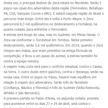
Desta vez, o principal destino do Zeca estará no Nordeste. Serão 5
jogos nas casas dos adversários desta região (Ferroviário, Botafogo-
PB, CSA, Sampaio Correa e ABC). E estará naquela região do Brasil o
percurso mais longo. Entre ida e volta a Porto Alegre, o Zeca
percorrerá 8,3 mil quilômetros no deslocamento a Fortaleza, na
quarta rodada, para enfrentar o Ferroviário.
A estreia será longe de casa, mas no Sudeste, em Minas Gerais. O
Zeca vai confrontar o Tombense em Tombos. Neste primeiro
deslocamento, serão 3,6 mil quilômetros. Em 2019, quando o Zeca
chegou aos matas, que eram previstos na antiga fórmula da
competição, e ficou a um passo do acesso, a estreia também foi
contra a equipe mineira.
A viagem mais curta será para o confrnto estadual, contra o Caxias,
na Serra. O outro duelo entre gaúchos, contra o Ypiranga, serão na
nossa casa. Entre os jogos no Passo, haverá mais equilíbrio em
relação à origem dos adversários. Serão três do Nordeste
(Confiança, Náutico e Floresta) e três do Sudeste (Volta Redonda,
Athletic e São Bernardo).
A primeira partida no Passo d'Areia, na segunda rodada, prevista
para acontecer entre os dias 27 e 29 de abril, será contra o