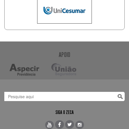
APOIO
SIGA O ZECA