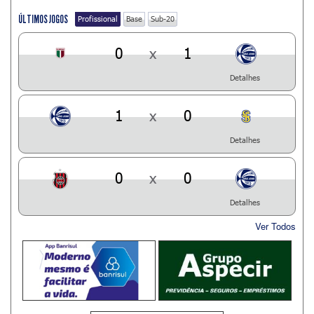
ÚLTIMOS JOGOS
Profissional
Base
Sub-20
0
x
1
Detalhes
1
x
0
Detalhes
0
x
0
Detalhes
Ver Todos