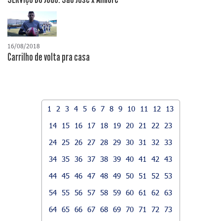
16/08/2018
Carrilho de volta pra casa
1
2
3
4
5
6
7
8
9
10
11
12
13
14
15
16
17
18
19
20
21
22
23
24
25
26
27
28
29
30
31
32
33
34
35
36
37
38
39
40
41
42
43
44
45
46
47
48
49
50
51
52
53
54
55
56
57
58
59
60
61
62
63
64
65
66
67
68
69
70
71
72
73