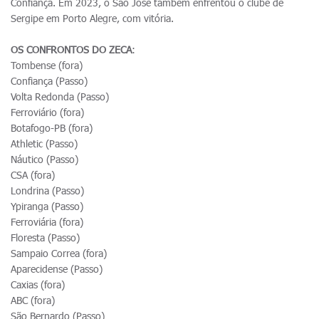
Confiança. Em 2023, o São José também enfrentou o clube de
Sergipe em Porto Alegre, com vitória.
OS CONFRONTOS DO ZECA
:
Tombense (fora)
Confiança (Passo)
Volta Redonda (Passo)
Ferroviário (fora)
Botafogo-PB (fora)
Athletic (Passo)
Náutico (Passo)
CSA (fora)
Londrina (Passo)
Ypiranga (Passo)
Ferroviária (fora)
Floresta (Passo)
Sampaio Correa (fora)
Aparecidense (Passo)
Caxias (fora)
ABC (fora)
São Bernardo (Passo)