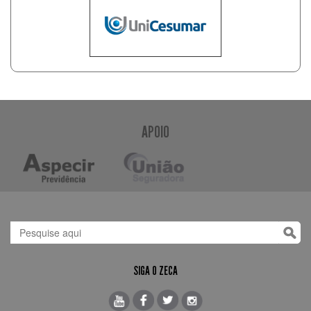
APOIO
SIGA O ZECA