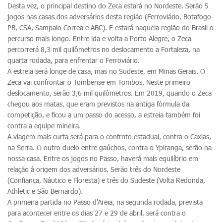
Desta vez, o principal destino do Zeca estará no Nordeste. Serão 5
jogos nas casas dos adversários desta região (Ferroviário, Botafogo-
PB, CSA, Sampaio Correa e ABC). E estará naquela região do Brasil o
percurso mais longo. Entre ida e volta a Porto Alegre, o Zeca
percorrerá 8,3 mil quilômetros no deslocamento a Fortaleza, na
quarta rodada, para enfrentar o Ferroviário.
A estreia será longe de casa, mas no Sudeste, em Minas Gerais. O
Zeca vai confrontar o Tombense em Tombos. Neste primeiro
deslocamento, serão 3,6 mil quilômetros. Em 2019, quando o Zeca
chegou aos matas, que eram previstos na antiga fórmula da
competição, e ficou a um passo do acesso, a estreia também foi
contra a equipe mineira.
A viagem mais curta será para o confrnto estadual, contra o Caxias,
na Serra. O outro duelo entre gaúchos, contra o Ypiranga, serão na
nossa casa. Entre os jogos no Passo, haverá mais equilíbrio em
relação à origem dos adversários. Serão três do Nordeste
(Confiança, Náutico e Floresta) e três do Sudeste (Volta Redonda,
Athletic e São Bernardo).
A primeira partida no Passo d'Areia, na segunda rodada, prevista
para acontecer entre os dias 27 e 29 de abril, será contra o