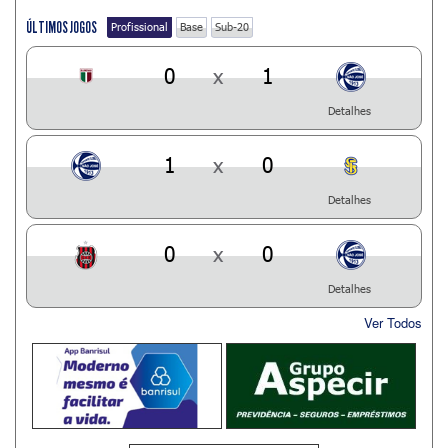
ÚLTIMOS JOGOS
Profissional
Base
Sub-20
0
x
1
Detalhes
1
x
0
Detalhes
0
x
0
Detalhes
Ver Todos