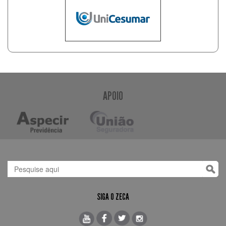
APOIO
SIGA O ZECA