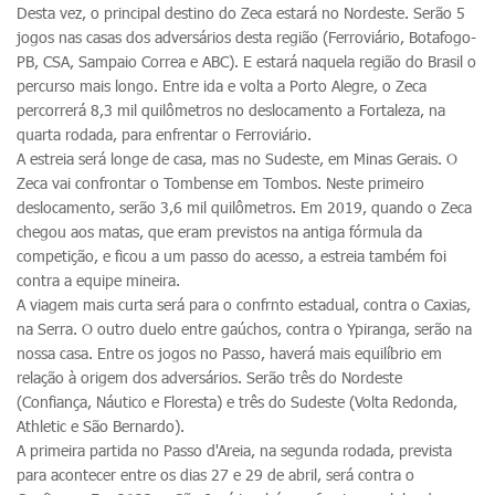
Desta vez, o principal destino do Zeca estará no Nordeste. Serão 5
jogos nas casas dos adversários desta região (Ferroviário, Botafogo-
PB, CSA, Sampaio Correa e ABC). E estará naquela região do Brasil o
percurso mais longo. Entre ida e volta a Porto Alegre, o Zeca
percorrerá 8,3 mil quilômetros no deslocamento a Fortaleza, na
quarta rodada, para enfrentar o Ferroviário.
A estreia será longe de casa, mas no Sudeste, em Minas Gerais. O
Zeca vai confrontar o Tombense em Tombos. Neste primeiro
deslocamento, serão 3,6 mil quilômetros. Em 2019, quando o Zeca
chegou aos matas, que eram previstos na antiga fórmula da
competição, e ficou a um passo do acesso, a estreia também foi
contra a equipe mineira.
A viagem mais curta será para o confrnto estadual, contra o Caxias,
na Serra. O outro duelo entre gaúchos, contra o Ypiranga, serão na
nossa casa. Entre os jogos no Passo, haverá mais equilíbrio em
relação à origem dos adversários. Serão três do Nordeste
(Confiança, Náutico e Floresta) e três do Sudeste (Volta Redonda,
Athletic e São Bernardo).
A primeira partida no Passo d'Areia, na segunda rodada, prevista
para acontecer entre os dias 27 e 29 de abril, será contra o