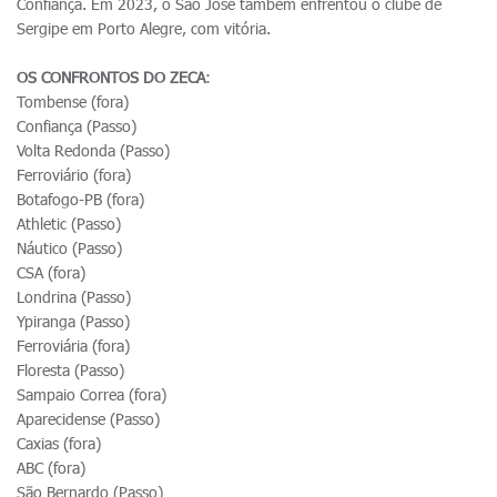
Confiança. Em 2023, o São José também enfrentou o clube de
Sergipe em Porto Alegre, com vitória.
OS CONFRONTOS DO ZECA
:
Tombense (fora)
Confiança (Passo)
Volta Redonda (Passo)
Ferroviário (fora)
Botafogo-PB (fora)
Athletic (Passo)
Náutico (Passo)
CSA (fora)
Londrina (Passo)
Ypiranga (Passo)
Ferroviária (fora)
Floresta (Passo)
Sampaio Correa (fora)
Aparecidense (Passo)
Caxias (fora)
ABC (fora)
São Bernardo (Passo)