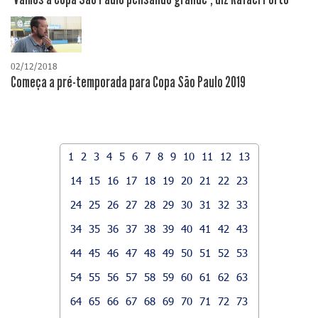
02/12/2018
Começa a pré-temporada para Copa São Paulo 2019
1
2
3
4
5
6
7
8
9
10
11
12
13
14
15
16
17
18
19
20
21
22
23
24
25
26
27
28
29
30
31
32
33
34
35
36
37
38
39
40
41
42
43
44
45
46
47
48
49
50
51
52
53
54
55
56
57
58
59
60
61
62
63
64
65
66
67
68
69
70
71
72
73