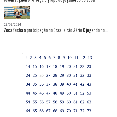
23/08/2024
Zeca fecha a partcipação no Brasileirão Série C jogando no...
1
2
3
4
5
6
7
8
9
10
11
12
13
14
15
16
17
18
19
20
21
22
23
24
25
26
27
28
29
30
31
32
33
34
35
36
37
38
39
40
41
42
43
44
45
46
47
48
49
50
51
52
53
54
55
56
57
58
59
60
61
62
63
64
65
66
67
68
69
70
71
72
73