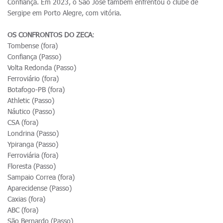
Confiança. Em 2023, o São José também enfrentou o clube de
Sergipe em Porto Alegre, com vitória.
OS CONFRONTOS DO ZECA
:
Tombense (fora)
Confiança (Passo)
Volta Redonda (Passo)
Ferroviário (fora)
Botafogo-PB (fora)
Athletic (Passo)
Náutico (Passo)
CSA (fora)
Londrina (Passo)
Ypiranga (Passo)
Ferroviária (fora)
Floresta (Passo)
Sampaio Correa (fora)
Aparecidense (Passo)
Caxias (fora)
ABC (fora)
São Bernardo (Passo)