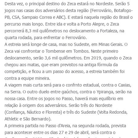
Desta vez, o principal destino do Zeca estará no Nordeste. Serão 5
jogos nas casas dos adversários desta região (Ferroviário, Botafogo-
PB, CSA, Sampaio Correa e ABC). E estará naquela região do Brasil o
percurso mais longo. Entre ida e volta a Porto Alegre, o Zeca
percorrerá 8,3 mil quilômetros no deslocamento a Fortaleza, na
quarta rodada, para enfrentar o Ferroviário.
A estreia será longe de casa, mas no Sudeste, em Minas Gerais. O
Zeca vai confrontar o Tombense em Tombos. Neste primeiro
deslocamento, serão 3,6 mil quilômetros. Em 2019, quando o Zeca
chegou aos matas, que eram previstos na antiga fórmula da
competição, e ficou a um passo do acesso, a estreia também foi
contra a equipe mineira.
A viagem mais curta será para o confrnto estadual, contra o Caxias,
na Serra. O outro duelo entre gaúchos, contra o Ypiranga, serão na
nossa casa. Entre os jogos no Passo, haverá mais equilíbrio em
relação à origem dos adversários. Serão três do Nordeste
(Confiança, Náutico e Floresta) e três do Sudeste (Volta Redonda,
Athletic e São Bernardo).
A primeira partida no Passo d'Areia, na segunda rodada, prevista
para acontecer entre os dias 27 e 29 de abril, será contra o