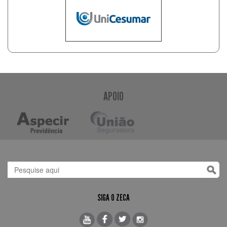
APOIO
SIGA O ZECA