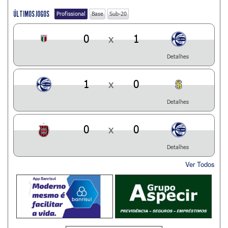
ÚLTIMOS JOGOS
Profissional
Base
Sub-20
0
x
1
Detalhes
1
x
0
Detalhes
0
x
0
Detalhes
Ver Todos