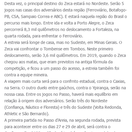
Desta vez, o principal destino do Zeca estará no Nordeste. Serão 5
jogos nas casas dos adversários desta região (Ferroviário, Botafogo-
PB, CSA, Sampaio Correa e ABC). E estará naquela região do Brasil o
percurso mais longo. Entre ida e volta a Porto Alegre, o Zeca
percorrerá 8,3 mil quilômetros no deslocamento a Fortaleza, na
quarta rodada, para enfrentar o Ferroviário.
A estreia será longe de casa, mas no Sudeste, em Minas Gerais. O
Zeca vai confrontar o Tombense em Tombos. Neste primeiro
deslocamento, serão 3,6 mil quilômetros. Em 2019, quando o Zeca
chegou aos matas, que eram previstos na antiga fórmula da
competição, e ficou a um passo do acesso, a estreia também foi
contra a equipe mineira.
A viagem mais curta será para o confrnto estadual, contra o Caxias,
na Serra. O outro duelo entre gaúchos, contra o Ypiranga, serão na
nossa casa. Entre os jogos no Passo, haverá mais equilíbrio em
relação à origem dos adversários. Serão três do Nordeste
(Confiança, Náutico e Floresta) e três do Sudeste (Volta Redonda,
Athletic e São Bernardo).
A primeira partida no Passo d'Areia, na segunda rodada, prevista
para acontecer entre os dias 27 e 29 de abril, será contra o