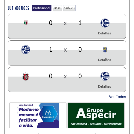
ÚLTIMOS JOGOS
Profissional
Base
Sub-20
0
x
1
Detalhes
1
x
0
Detalhes
0
x
0
Detalhes
Ver Todos