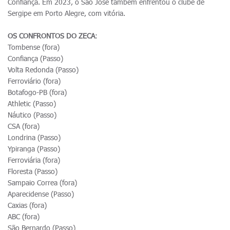
Confiança. Em 2023, o São José também enfrentou o clube de
Sergipe em Porto Alegre, com vitória.
OS CONFRONTOS DO ZECA
:
Tombense (fora)
Confiança (Passo)
Volta Redonda (Passo)
Ferroviário (fora)
Botafogo-PB (fora)
Athletic (Passo)
Náutico (Passo)
CSA (fora)
Londrina (Passo)
Ypiranga (Passo)
Ferroviária (fora)
Floresta (Passo)
Sampaio Correa (fora)
Aparecidense (Passo)
Caxias (fora)
ABC (fora)
São Bernardo (Passo)