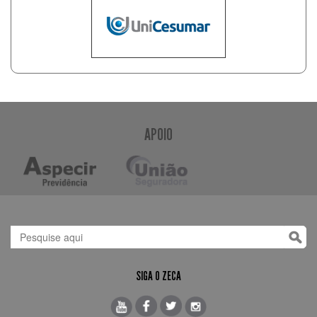
APOIO
SIGA O ZECA