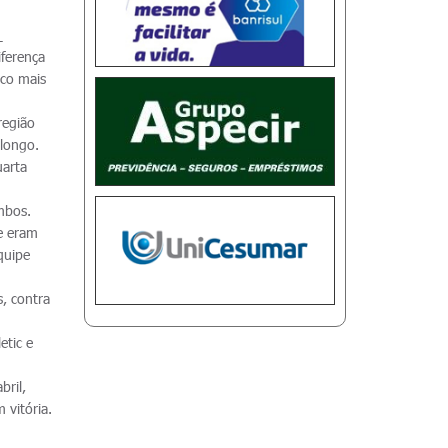
_
ferença
uco mais
região
 longo.
uarta
mbos.
e eram
quipe
s, contra
etic e
bril,
 vitória.