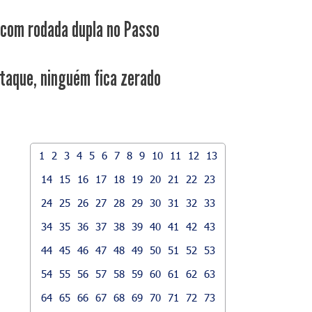
 com rodada dupla no Passo
taque, ninguém fica zerado
1
2
3
4
5
6
7
8
9
10
11
12
13
14
15
16
17
18
19
20
21
22
23
24
25
26
27
28
29
30
31
32
33
34
35
36
37
38
39
40
41
42
43
44
45
46
47
48
49
50
51
52
53
54
55
56
57
58
59
60
61
62
63
64
65
66
67
68
69
70
71
72
73