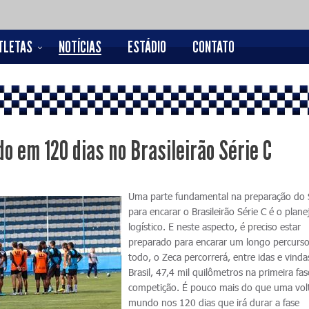
TLETAS
NOTÍCIAS
ESTÁDIO
CONTATO
o em 120 dias no Brasileirão Série C
Uma parte fundamental na preparação do 
para encarar o Brasileirão Série C é o pla
logístico. E neste aspecto, é preciso estar
preparado para encarar um longo percurso
todo, o Zeca percorrerá, entre idas e vinda
Brasil, 47,4 mil quilômetros na primeira fa
competição. É pouco mais do que uma vol
mundo nos 120 dias que irá durar a fase