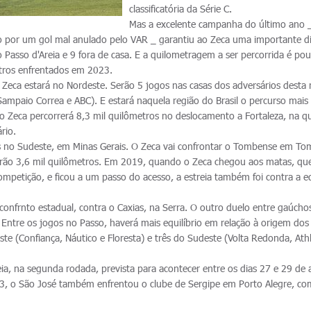
classificatória da Série C.
Mas a excelente campanha do último ano 
por um gol mal anulado pelo VAR _ garantiu ao Zeca uma importante di
 Passo d'Areia e 9 fora de casa. E a quilometragem a ser percorrida é po
tros enfrentados em 2023.
o Zeca estará no Nordeste. Serão 5 jogos nas casas dos adversários desta 
Sampaio Correa e ABC). E estará naquela região do Brasil o percurso mais
, o Zeca percorrerá 8,3 mil quilômetros no deslocamento a Fortaleza, na q
rio.
as no Sudeste, em Minas Gerais. O Zeca vai confrontar o Tombense em To
erão 3,6 mil quilômetros. Em 2019, quando o Zeca chegou aos matas, qu
ompetição, e ficou a um passo do acesso, a estreia também foi contra a e
confrnto estadual, contra o Caxias, na Serra. O outro duelo entre gaúcho
 Entre os jogos no Passo, haverá mais equilíbrio em relação à origem dos
ste (Confiança, Náutico e Floresta) e três do Sudeste (Volta Redonda, Athl
eia, na segunda rodada, prevista para acontecer entre os dias 27 e 29 de a
3, o São José também enfrentou o clube de Sergipe em Porto Alegre, com