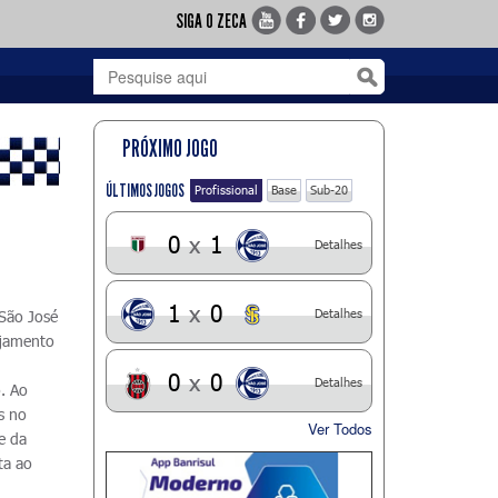
SIGA O ZECA
PRÓXIMO JOGO
ÚLTIMOS JOGOS
Profissional
Base
Sub-20
0
x
1
Detalhes
1
x
0
Detalhes
São José
nejamento
0
x
0
Detalhes
. Ao
s no
Ver Todos
se da
ta ao