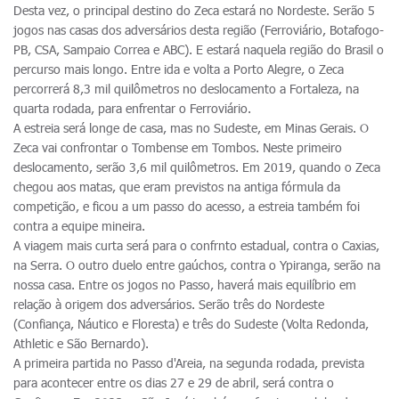
Desta vez, o principal destino do Zeca estará no Nordeste. Serão 5
jogos nas casas dos adversários desta região (Ferroviário, Botafogo-
PB, CSA, Sampaio Correa e ABC). E estará naquela região do Brasil o
percurso mais longo. Entre ida e volta a Porto Alegre, o Zeca
percorrerá 8,3 mil quilômetros no deslocamento a Fortaleza, na
quarta rodada, para enfrentar o Ferroviário.
A estreia será longe de casa, mas no Sudeste, em Minas Gerais. O
Zeca vai confrontar o Tombense em Tombos. Neste primeiro
deslocamento, serão 3,6 mil quilômetros. Em 2019, quando o Zeca
chegou aos matas, que eram previstos na antiga fórmula da
competição, e ficou a um passo do acesso, a estreia também foi
contra a equipe mineira.
A viagem mais curta será para o confrnto estadual, contra o Caxias,
na Serra. O outro duelo entre gaúchos, contra o Ypiranga, serão na
nossa casa. Entre os jogos no Passo, haverá mais equilíbrio em
relação à origem dos adversários. Serão três do Nordeste
(Confiança, Náutico e Floresta) e três do Sudeste (Volta Redonda,
Athletic e São Bernardo).
A primeira partida no Passo d'Areia, na segunda rodada, prevista
para acontecer entre os dias 27 e 29 de abril, será contra o