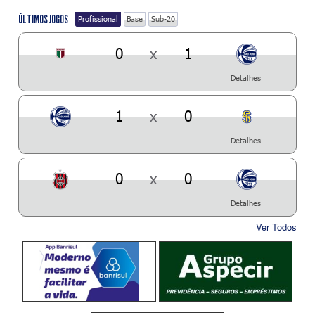
ÚLTIMOS JOGOS
Profissional
Base
Sub-20
0
x
1
Detalhes
1
x
0
Detalhes
0
x
0
Detalhes
Ver Todos