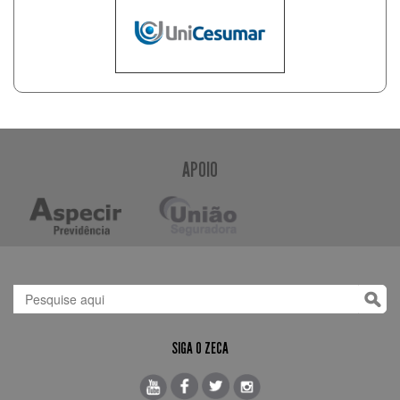
APOIO
SIGA O ZECA