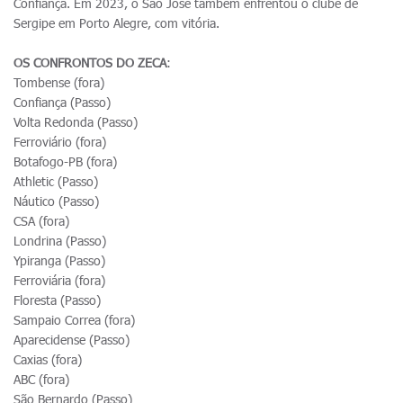
Confiança. Em 2023, o São José também enfrentou o clube de
Sergipe em Porto Alegre, com vitória.
OS CONFRONTOS DO ZECA
:
Tombense (fora)
Confiança (Passo)
Volta Redonda (Passo)
Ferroviário (fora)
Botafogo-PB (fora)
Athletic (Passo)
Náutico (Passo)
CSA (fora)
Londrina (Passo)
Ypiranga (Passo)
Ferroviária (fora)
Floresta (Passo)
Sampaio Correa (fora)
Aparecidense (Passo)
Caxias (fora)
ABC (fora)
São Bernardo (Passo)