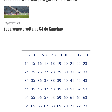
02/02/2023
Zeca vence e volta ao G4 do Gauchão
1
2
3
4
5
6
7
8
9
10
11
12
13
14
15
16
17
18
19
20
21
22
23
24
25
26
27
28
29
30
31
32
33
34
35
36
37
38
39
40
41
42
43
44
45
46
47
48
49
50
51
52
53
54
55
56
57
58
59
60
61
62
63
64
65
66
67
68
69
70
71
72
73