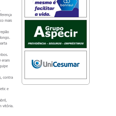
_
ferença
uco mais
região
 longo.
uarta
mbos.
e eram
quipe
s, contra
etic e
bril,
 vitória.