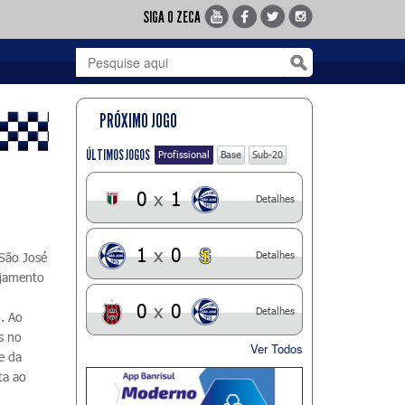
SIGA O ZECA
PRÓXIMO JOGO
ÚLTIMOS JOGOS
Profissional
Base
Sub-20
0
x
1
Detalhes
1
x
0
Detalhes
São José
nejamento
0
x
0
Detalhes
. Ao
s no
Ver Todos
se da
ta ao