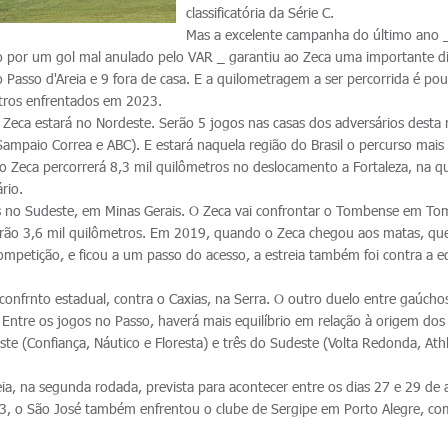
classificatória da Série C.
Mas a excelente campanha do último ano 
por um gol mal anulado pelo VAR _ garantiu ao Zeca uma importante di
 Passo d'Areia e 9 fora de casa. E a quilometragem a ser percorrida é po
tros enfrentados em 2023.
o Zeca estará no Nordeste. Serão 5 jogos nas casas dos adversários desta 
Sampaio Correa e ABC). E estará naquela região do Brasil o percurso mais
, o Zeca percorrerá 8,3 mil quilômetros no deslocamento a Fortaleza, na q
rio.
as no Sudeste, em Minas Gerais. O Zeca vai confrontar o Tombense em To
erão 3,6 mil quilômetros. Em 2019, quando o Zeca chegou aos matas, qu
ompetição, e ficou a um passo do acesso, a estreia também foi contra a e
confrnto estadual, contra o Caxias, na Serra. O outro duelo entre gaúcho
 Entre os jogos no Passo, haverá mais equilíbrio em relação à origem dos
ste (Confiança, Náutico e Floresta) e três do Sudeste (Volta Redonda, Athl
eia, na segunda rodada, prevista para acontecer entre os dias 27 e 29 de a
3, o São José também enfrentou o clube de Sergipe em Porto Alegre, com