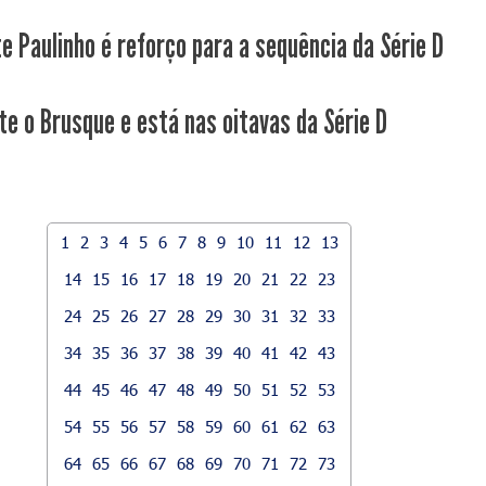
e Paulinho é reforço para a sequência da Série D
te o Brusque e está nas oitavas da Série D
1
2
3
4
5
6
7
8
9
10
11
12
13
14
15
16
17
18
19
20
21
22
23
24
25
26
27
28
29
30
31
32
33
34
35
36
37
38
39
40
41
42
43
44
45
46
47
48
49
50
51
52
53
54
55
56
57
58
59
60
61
62
63
64
65
66
67
68
69
70
71
72
73