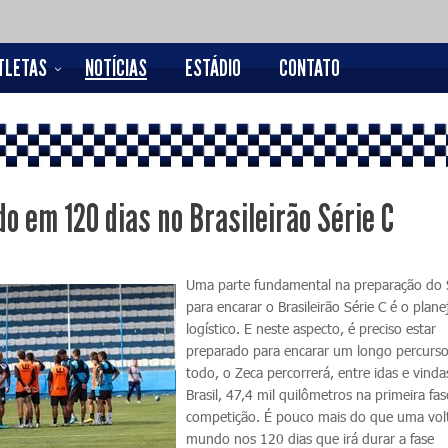
TLETAS
NOTÍCIAS
ESTÁDIO
CONTATO
o em 120 dias no Brasileirão Série C
Uma parte fundamental na preparação do 
para encarar o Brasileirão Série C é o pla
logístico. E neste aspecto, é preciso estar
preparado para encarar um longo percurso
todo, o Zeca percorrerá, entre idas e vinda
Brasil, 47,4 mil quilômetros na primeira fa
competição. É pouco mais do que uma vol
mundo nos 120 dias que irá durar a fase