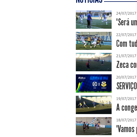
24/07/2017
"Será u
22/07/2017
Com tud
21/07/2017
Zeca co
20/07/2017
SERVIÇO
19/07/2017
A conge
18/07/2017
"Vamos p