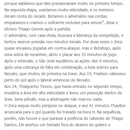
porque sabíamos que eles pressionariam muito no primeiro tempo.
Na segunda etapa, usaríamos muita velocidade, e os meninos
deram conta do recado. Botamos o adversário nas cordas,
empatamos e criamos o suficiente inclusive para vencer”, disse o
técnico Thiago Gomes após a partida.
O adversário, com casa cheia, buscava a liderança da competição, e
tentou exercer pressão nos minutos iniciais. Por duas vezes o Zeca
quase encaixou jogadas em contra-ataque, mas o Botafogo, após
uma sobra de escanteio, abriu o placar aos 35 minutos de jogo.
Após o intervalo, o São José equilibrou as ações. Aos 9 minutos,
após uma cobrança de falta em combinação, a bola sobrou para
Nonato, que chutou de primeira na trave. Aos 19, Fredson cabeceou
perto do gol após o lateral venenoso do Nonato.
Aos 24, Thiaguinho Tinoco, que havia entrado no segundo tempo,
invadiria a área em alta velocidade e levou um pescoção dentro da
área. Seria pênalti, mas a arbitragem não marcou nada.
O Zeca seguia muito perigoso no ataque, e aos 41 minutos Thayllon
arrancaria para o gol quando foi travado na hora H. Na sequência,
porém, não houve o que parasse a potência do cabeceio de Thiago
Santos. Ele acertou um testado fora do alcance do goleiro e