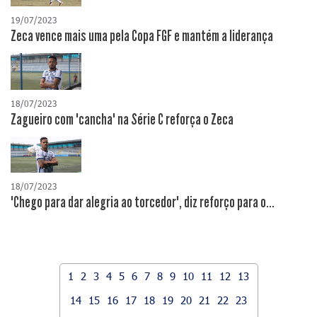
19/07/2023
Zeca vence mais uma pela Copa FGF e mantém a liderança
18/07/2023
Zagueiro com "cancha" na Série C reforça o Zeca
18/07/2023
"Chego para dar alegria ao torcedor", diz reforço para o...
1
2
3
4
5
6
7
8
9
10
11
12
13
14
15
16
17
18
19
20
21
22
23