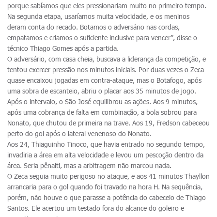
porque sabíamos que eles pressionariam muito no primeiro tempo.
Na segunda etapa, usaríamos muita velocidade, e os meninos
deram conta do recado. Botamos o adversário nas cordas,
empatamos e criamos o suficiente inclusive para vencer”, disse o
técnico Thiago Gomes após a partida.
O adversário, com casa cheia, buscava a liderança da competição, e
tentou exercer pressão nos minutos iniciais. Por duas vezes o Zeca
quase encaixou jogadas em contra-ataque, mas o Botafogo, após
uma sobra de escanteio, abriu o placar aos 35 minutos de jogo.
Após o intervalo, o São José equilibrou as ações. Aos 9 minutos,
após uma cobrança de falta em combinação, a bola sobrou para
Nonato, que chutou de primeira na trave. Aos 19, Fredson cabeceou
perto do gol após o lateral venenoso do Nonato.
Aos 24, Thiaguinho Tinoco, que havia entrado no segundo tempo,
invadiria a área em alta velocidade e levou um pescoção dentro da
área. Seria pênalti, mas a arbitragem não marcou nada.
O Zeca seguia muito perigoso no ataque, e aos 41 minutos Thayllon
arrancaria para o gol quando foi travado na hora H. Na sequência,
porém, não houve o que parasse a potência do cabeceio de Thiago
Santos. Ele acertou um testado fora do alcance do goleiro e