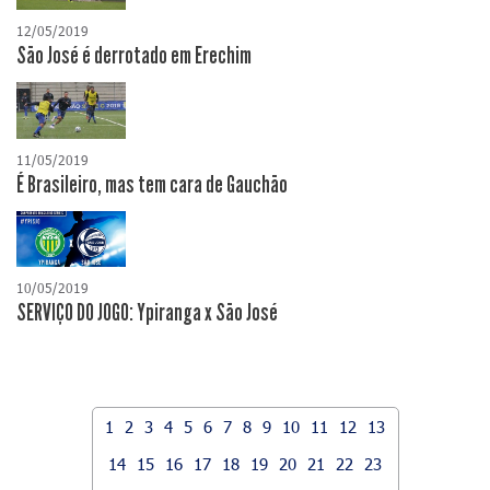
12/05/2019
São José é derrotado em Erechim
11/05/2019
É Brasileiro, mas tem cara de Gauchão
10/05/2019
SERVIÇO DO JOGO: Ypiranga x São José
1
2
3
4
5
6
7
8
9
10
11
12
13
14
15
16
17
18
19
20
21
22
23