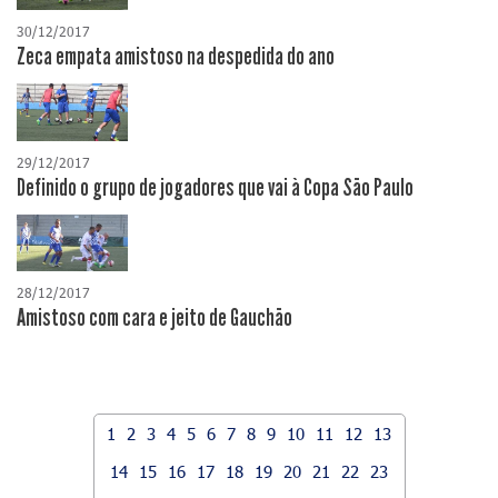
30/12/2017
Zeca empata amistoso na despedida do ano
29/12/2017
Definido o grupo de jogadores que vai à Copa São Paulo
28/12/2017
Amistoso com cara e jeito de Gauchão
1
2
3
4
5
6
7
8
9
10
11
12
13
14
15
16
17
18
19
20
21
22
23