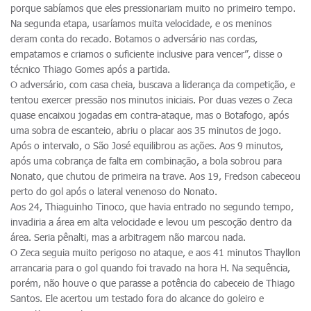
porque sabíamos que eles pressionariam muito no primeiro tempo.
Na segunda etapa, usaríamos muita velocidade, e os meninos
deram conta do recado. Botamos o adversário nas cordas,
empatamos e criamos o suficiente inclusive para vencer”, disse o
técnico Thiago Gomes após a partida.
O adversário, com casa cheia, buscava a liderança da competição, e
tentou exercer pressão nos minutos iniciais. Por duas vezes o Zeca
quase encaixou jogadas em contra-ataque, mas o Botafogo, após
uma sobra de escanteio, abriu o placar aos 35 minutos de jogo.
Após o intervalo, o São José equilibrou as ações. Aos 9 minutos,
após uma cobrança de falta em combinação, a bola sobrou para
Nonato, que chutou de primeira na trave. Aos 19, Fredson cabeceou
perto do gol após o lateral venenoso do Nonato.
Aos 24, Thiaguinho Tinoco, que havia entrado no segundo tempo,
invadiria a área em alta velocidade e levou um pescoção dentro da
área. Seria pênalti, mas a arbitragem não marcou nada.
O Zeca seguia muito perigoso no ataque, e aos 41 minutos Thayllon
arrancaria para o gol quando foi travado na hora H. Na sequência,
porém, não houve o que parasse a potência do cabeceio de Thiago
Santos. Ele acertou um testado fora do alcance do goleiro e