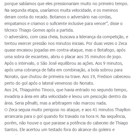
porque sabíamos que eles pressionariam muito no primeiro tempo.
Na segunda etapa, usaríamos muita velocidade, e os meninos
deram conta do recado. Botamos o adversário nas cordas,
empatamos e criamos o suficiente inclusive para vencer”, disse o
técnico Thiago Gomes após a partida.
O adversário, com casa cheia, buscava a liderança da competição, e
tentou exercer pressão nos minutos iniciais. Por duas vezes o Zeca
quase encaixou jogadas em contra-ataque, mas o Botafogo, após
uma sobra de escanteio, abriu o placar aos 35 minutos de jogo.
Após o intervalo, o São José equilibrou as ações. Aos 9 minutos,
após uma cobrança de falta em combinação, a bola sobrou para
Nonato, que chutou de primeira na trave. Aos 19, Fredson cabeceou
perto do gol após o lateral venenoso do Nonato.
Aos 24, Thiaguinho Tinoco, que havia entrado no segundo tempo,
invadiria a área em alta velocidade e levou um pescoção dentro da
área. Seria pênalti, mas a arbitragem não marcou nada.
O Zeca seguia muito perigoso no ataque, e aos 41 minutos Thayllon
arrancaria para o gol quando foi travado na hora H. Na sequência,
porém, não houve o que parasse a potência do cabeceio de Thiago
Santos. Ele acertou um testado fora do alcance do goleiro e