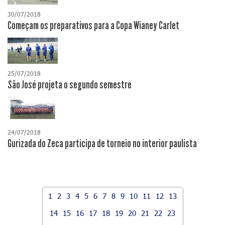
30/07/2018
Começam os preparativos para a Copa Wianey Carlet
25/07/2018
São José projeta o segundo semestre
24/07/2018
Gurizada do Zeca participa de torneio no interior paulista
1
2
3
4
5
6
7
8
9
10
11
12
13
14
15
16
17
18
19
20
21
22
23