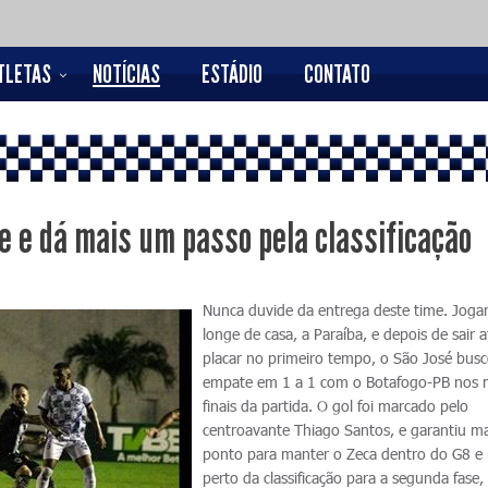
TLETAS
NOTÍCIAS
ESTÁDIO
CONTATO
 e dá mais um passo pela classificação
Nunca duvide da entrega deste time. Jog
longe de casa, a Paraíba, e depois de sair 
placar no primeiro tempo, o São José bus
empate em 1 a 1 com o Botafogo-PB nos 
finais da partida. O gol foi marcado pelo
centroavante Thiago Santos, e garantiu m
ponto para manter o Zeca dentro do G8 e
perto da classificação para a segunda fase,