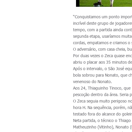
“Conquistamos um ponto importa
incrível deste grupo de jogador
tempo, com a partida ainda con
segunda etapa, usaríamos muita
cordas, empatamos e criamos o su
O adversário, com casa cheia, bu
Por duas vezes o Zeca quase en
abriu o placar aos 35 minutos de
Após o intervalo, o São José eq
bola sobrou para Nonato, que ch
venenoso do Nonato.
Aos 24, Thiaguinho Tinoco, que 
pescoção dentro da área. Seria 
O Zeca seguia muito perigoso no
hora H. Na sequência, porém, nã
testado fora do alcance do golei
Neta partida, o técnico o Thia
Matheuzinho (Vitinho), Nonato (K