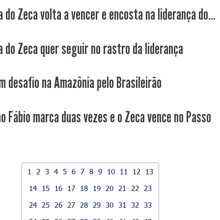
 do Zeca volta a vencer e encosta na liderança do...
a do Zeca quer seguir no rastro da liderança
m desafio na Amazônia pelo Brasileirão
ão Fábio marca duas vezes e o Zeca vence no Passo
1
2
3
4
5
6
7
8
9
10
11
12
13
14
15
16
17
18
19
20
21
22
23
24
25
26
27
28
29
30
31
32
33