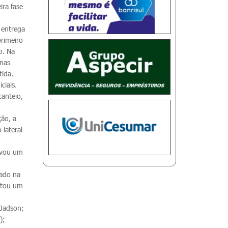
ira fase
 entrega
primeiro
o. Na
 nas
tida.
ciais.
anteio,
ção, a
 lateral
levou um
vado na
ertou um
 Jadson;
);