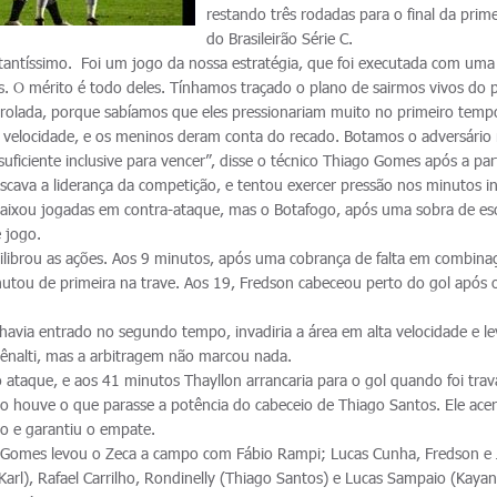
restando três rodadas para o final da prime
do Brasileirão Série C.
ntíssimo. Foi um jogo da nossa estratégia, que foi executada com uma
es. O mérito é todo deles. Tínhamos traçado o plano de sairmos vivos do 
trolada, porque sabíamos que eles pressionariam muito no primeiro temp
 velocidade, e os meninos deram conta do recado. Botamos o adversário
ficiente inclusive para vencer”, disse o técnico Thiago Gomes após a par
scava a liderança da competição, e tentou exercer pressão nos minutos ini
caixou jogadas em contra-ataque, mas o Botafogo, após uma sobra de esc
 jogo.
uilibrou as ações. Aos 9 minutos, após uma cobrança de falta em combina
utou de primeira na trave. Aos 19, Fredson cabeceou perto do gol após o
havia entrado no segundo tempo, invadiria a área em alta velocidade e 
pênalti, mas a arbitragem não marcou nada.
 ataque, e aos 41 minutos Thayllon arrancaria para o gol quando foi tra
o houve o que parasse a potência do cabeceio de Thiago Santos. Ele ac
ro e garantiu o empate.
go Gomes levou o Zeca a campo com Fábio Rampi; Lucas Cunha, Fredson e
arl), Rafael Carrilho, Rondinelly (Thiago Santos) e Lucas Sampaio (Kayan