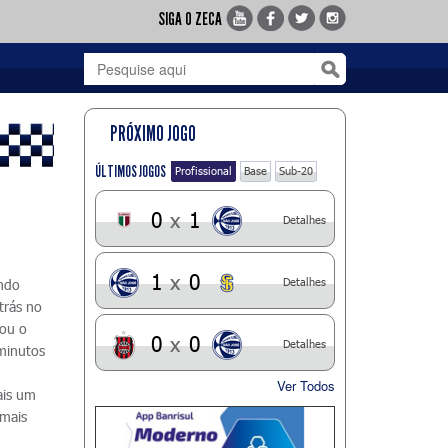
SIGA O ZECA
PRÓXIMO JOGO
ÚLTIMOS JOGOS
Profissional
Base
Sub-20
0
x
1
Detalhes
1
x
0
Detalhes
ando
atrás no
cou o
0
x
0
Detalhes
minutos
Ver Todos
ais um
 mais