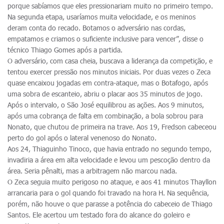
porque sabíamos que eles pressionariam muito no primeiro tempo.
Na segunda etapa, usaríamos muita velocidade, e os meninos
deram conta do recado. Botamos o adversário nas cordas,
empatamos e criamos o suficiente inclusive para vencer”, disse o
técnico Thiago Gomes após a partida.
O adversário, com casa cheia, buscava a liderança da competição, e
tentou exercer pressão nos minutos iniciais. Por duas vezes o Zeca
quase encaixou jogadas em contra-ataque, mas o Botafogo, após
uma sobra de escanteio, abriu o placar aos 35 minutos de jogo.
Após o intervalo, o São José equilibrou as ações. Aos 9 minutos,
após uma cobrança de falta em combinação, a bola sobrou para
Nonato, que chutou de primeira na trave. Aos 19, Fredson cabeceou
perto do gol após o lateral venenoso do Nonato.
Aos 24, Thiaguinho Tinoco, que havia entrado no segundo tempo,
invadiria a área em alta velocidade e levou um pescoção dentro da
área. Seria pênalti, mas a arbitragem não marcou nada.
O Zeca seguia muito perigoso no ataque, e aos 41 minutos Thayllon
arrancaria para o gol quando foi travado na hora H. Na sequência,
porém, não houve o que parasse a potência do cabeceio de Thiago
Santos. Ele acertou um testado fora do alcance do goleiro e