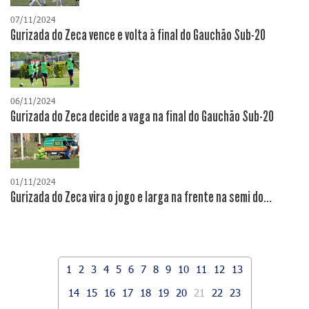
07/11/2024
Gurizada do Zeca vence e volta à final do Gauchão Sub-20
06/11/2024
Gurizada do Zeca decide a vaga na final do Gauchão Sub-20
01/11/2024
Gurizada do Zeca vira o jogo e larga na frente na semi do...
1
2
3
4
5
6
7
8
9
10
11
12
13
14
15
16
17
18
19
20
21
22
23