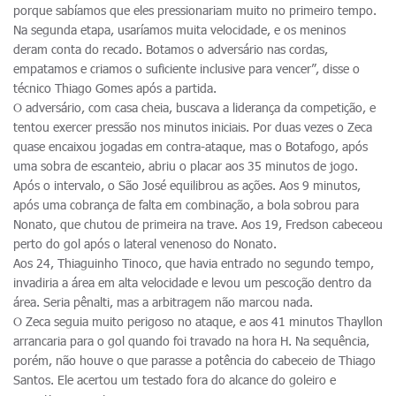
porque sabíamos que eles pressionariam muito no primeiro tempo.
Na segunda etapa, usaríamos muita velocidade, e os meninos
deram conta do recado. Botamos o adversário nas cordas,
empatamos e criamos o suficiente inclusive para vencer”, disse o
técnico Thiago Gomes após a partida.
O adversário, com casa cheia, buscava a liderança da competição, e
tentou exercer pressão nos minutos iniciais. Por duas vezes o Zeca
quase encaixou jogadas em contra-ataque, mas o Botafogo, após
uma sobra de escanteio, abriu o placar aos 35 minutos de jogo.
Após o intervalo, o São José equilibrou as ações. Aos 9 minutos,
após uma cobrança de falta em combinação, a bola sobrou para
Nonato, que chutou de primeira na trave. Aos 19, Fredson cabeceou
perto do gol após o lateral venenoso do Nonato.
Aos 24, Thiaguinho Tinoco, que havia entrado no segundo tempo,
invadiria a área em alta velocidade e levou um pescoção dentro da
área. Seria pênalti, mas a arbitragem não marcou nada.
O Zeca seguia muito perigoso no ataque, e aos 41 minutos Thayllon
arrancaria para o gol quando foi travado na hora H. Na sequência,
porém, não houve o que parasse a potência do cabeceio de Thiago
Santos. Ele acertou um testado fora do alcance do goleiro e