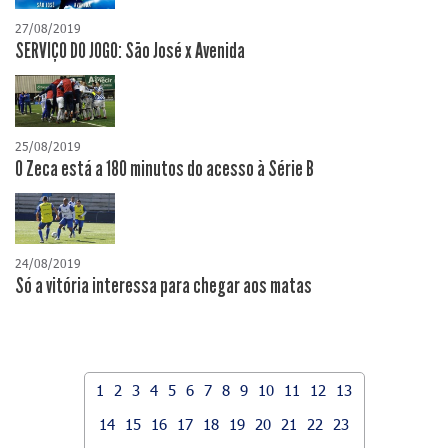
27/08/2019
SERVIÇO DO JOGO: São José x Avenida
25/08/2019
O Zeca está a 180 minutos do acesso à Série B
24/08/2019
Só a vitória interessa para chegar aos matas
1
2
3
4
5
6
7
8
9
10
11
12
13
14
15
16
17
18
19
20
21
22
23