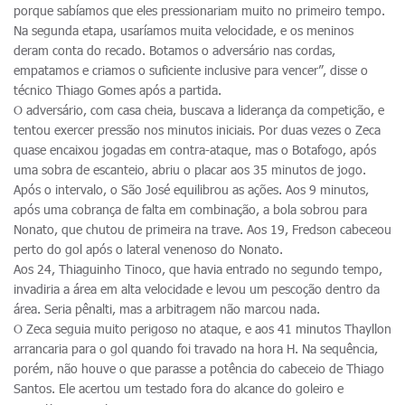
porque sabíamos que eles pressionariam muito no primeiro tempo.
Na segunda etapa, usaríamos muita velocidade, e os meninos
deram conta do recado. Botamos o adversário nas cordas,
empatamos e criamos o suficiente inclusive para vencer”, disse o
técnico Thiago Gomes após a partida.
O adversário, com casa cheia, buscava a liderança da competição, e
tentou exercer pressão nos minutos iniciais. Por duas vezes o Zeca
quase encaixou jogadas em contra-ataque, mas o Botafogo, após
uma sobra de escanteio, abriu o placar aos 35 minutos de jogo.
Após o intervalo, o São José equilibrou as ações. Aos 9 minutos,
após uma cobrança de falta em combinação, a bola sobrou para
Nonato, que chutou de primeira na trave. Aos 19, Fredson cabeceou
perto do gol após o lateral venenoso do Nonato.
Aos 24, Thiaguinho Tinoco, que havia entrado no segundo tempo,
invadiria a área em alta velocidade e levou um pescoção dentro da
área. Seria pênalti, mas a arbitragem não marcou nada.
O Zeca seguia muito perigoso no ataque, e aos 41 minutos Thayllon
arrancaria para o gol quando foi travado na hora H. Na sequência,
porém, não houve o que parasse a potência do cabeceio de Thiago
Santos. Ele acertou um testado fora do alcance do goleiro e