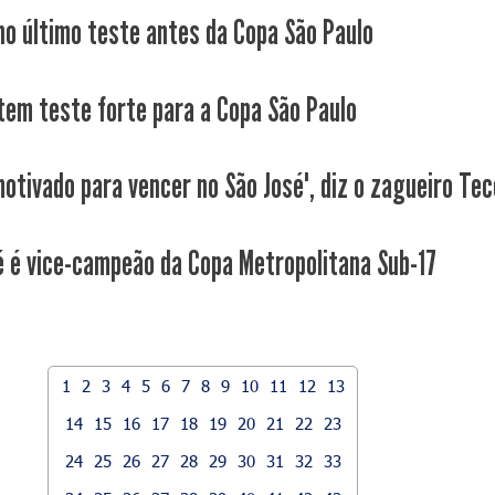
 no último teste antes da Copa São Paulo
tem teste forte para a Copa São Paulo
motivado para vencer no São José", diz o zagueiro Tec
é é vice-campeão da Copa Metropolitana Sub-17
1
2
3
4
5
6
7
8
9
10
11
12
13
14
15
16
17
18
19
20
21
22
23
24
25
26
27
28
29
30
31
32
33