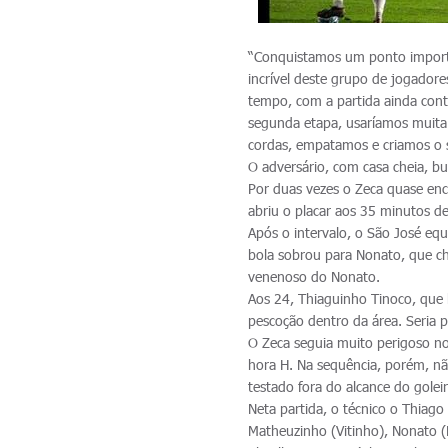
“Conquistamos um ponto importa
incrível deste grupo de jogador
tempo, com a partida ainda con
segunda etapa, usaríamos muita
cordas, empatamos e criamos o su
O adversário, com casa cheia, bu
Por duas vezes o Zeca quase en
abriu o placar aos 35 minutos de
Após o intervalo, o São José eq
bola sobrou para Nonato, que ch
venenoso do Nonato.
Aos 24, Thiaguinho Tinoco, que 
pescoção dentro da área. Seria 
O Zeca seguia muito perigoso no
hora H. Na sequência, porém, nã
testado fora do alcance do golei
Neta partida, o técnico o Thia
Matheuzinho (Vitinho), Nonato (K