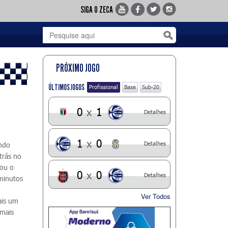
SIGA O ZECA
PRÓXIMO JOGO
ÚLTIMOS JOGOS
Profissional
Base
Sub-20
0
x
1
Detalhes
1
x
0
Detalhes
ando
atrás no
cou o
0
x
0
Detalhes
minutos
Ver Todos
ais um
 mais