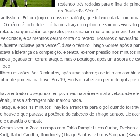
restando três rodadas para o final da prime
do Brasileirão Série C.
ntíssimo. Foi um jogo da nossa estratégia, que foi executada com uma
es. O mérito é todo deles. Tínhamos traçado o plano de sairmos vivos do 
trolada, porque sabíamos que eles pressionariam muito no primeiro temp
 velocidade, e os meninos deram conta do recado. Botamos o adversário
ficiente inclusive para vencer”, disse o técnico Thiago Gomes após a par
scava a liderança da competição, e tentou exercer pressão nos minutos ini
caixou jogadas em contra-ataque, mas o Botafogo, após uma sobra de esc
 jogo.
uilibrou as ações. Aos 9 minutos, após uma cobrança de falta em combina
utou de primeira na trave. Aos 19, Fredson cabeceou perto do gol após o
havia entrado no segundo tempo, invadiria a área em alta velocidade e 
pênalti, mas a arbitragem não marcou nada.
 ataque, e aos 41 minutos Thayllon arrancaria para o gol quando foi tra
o houve o que parasse a potência do cabeceio de Thiago Santos. Ele ac
ro e garantiu o empate.
go Gomes levou o Zeca a campo com Fábio Rampi; Lucas Cunha, Fredson e
arl), Rafael Carrilho, Rondinelly (Thiago Santos) e Lucas Sampaio (Kayan