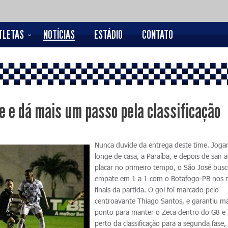
TLETAS
NOTÍCIAS
ESTÁDIO
CONTATO
 e dá mais um passo pela classificação
Nunca duvide da entrega deste time. Jog
longe de casa, a Paraíba, e depois de sair 
placar no primeiro tempo, o São José bus
empate em 1 a 1 com o Botafogo-PB nos 
finais da partida. O gol foi marcado pelo
centroavante Thiago Santos, e garantiu m
ponto para manter o Zeca dentro do G8 e
perto da classificação para a segunda fase,