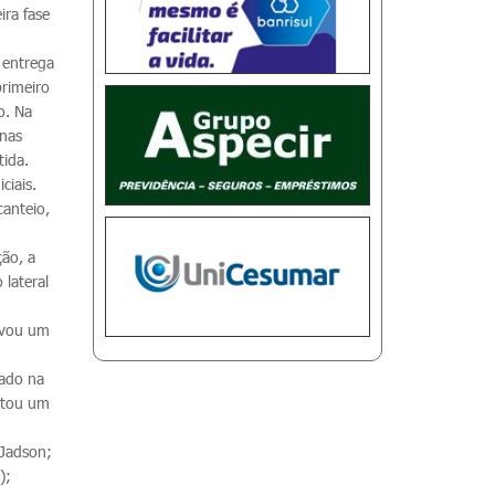
ira fase
 entrega
primeiro
o. Na
 nas
tida.
ciais.
anteio,
ção, a
 lateral
levou um
vado na
ertou um
 Jadson;
);