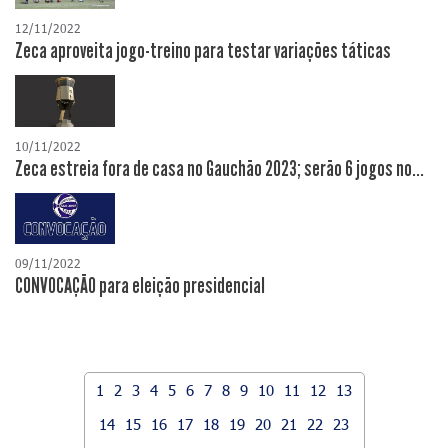
12/11/2022
Zeca aproveita jogo-treino para testar variações táticas
10/11/2022
Zeca estreia fora de casa no Gauchão 2023; serão 6 jogos no...
09/11/2022
CONVOCAÇÃO para eleição presidencial
1
2
3
4
5
6
7
8
9
10
11
12
13
14
15
16
17
18
19
20
21
22
23