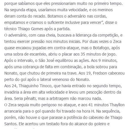
porque sabíamos que eles pressionariam muito no primeiro tempo.
Na segunda etapa, usaríamos muita velocidade, e os meninos
deram conta do recado. Botamos o adversário nas cordas,
empatamos e criamos o suficiente inclusive para vencer”, disse o
técnico Thiago Gomes após a partida.
O adversário, com casa cheia, buscava a liderança da competição, e
tentou exercer pressão nos minutos iniciais. Por duas vezes o Zeca
quase encaixou jogadas em contra-ataque, mas o Botafogo, após
uma sobra de escanteio, abriu o placar aos 35 minutos de jogo.
Após o intervalo, o São José equilibrou as ações. Aos 9 minutos,
após uma cobrança de falta em combinação, a bola sobrou para
Nonato, que chutou de primeira na trave. Aos 19, Fredson cabeceou
perto do gol após o lateral venenoso do Nonato.
Aos 24, Thiaguinho Tinoco, que havia entrado no segundo tempo,
invadiria a área em alta velocidade e levou um pescoção dentro da
área. Seria pênalti, mas a arbitragem não marcou nada.
O Zeca seguia muito perigoso no ataque, e aos 41 minutos Thayllon
arrancaria para o gol quando foi travado na hora H. Na sequência,
porém, não houve o que parasse a potência do cabeceio de Thiago
Santos. Ele acertou um testado fora do alcance do goleiro e