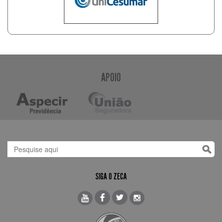
APOIO
SIGA O ZECA