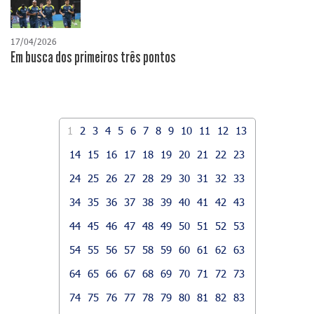
17/04/2026
​Em busca dos primeiros três pontos
1
2
3
4
5
6
7
8
9
10
11
12
13
14
15
16
17
18
19
20
21
22
23
24
25
26
27
28
29
30
31
32
33
34
35
36
37
38
39
40
41
42
43
44
45
46
47
48
49
50
51
52
53
54
55
56
57
58
59
60
61
62
63
64
65
66
67
68
69
70
71
72
73
74
75
76
77
78
79
80
81
82
83