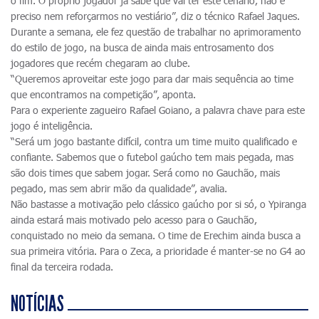
o fim. O próprio jogador já sabe que vai ter este cenário, não é
preciso nem reforçarmos no vestiário”, diz o técnico Rafael Jaques.
Durante a semana, ele fez questão de trabalhar no aprimoramento
do estilo de jogo, na busca de ainda mais entrosamento dos
jogadores que recém chegaram ao clube.
“Queremos aproveitar este jogo para dar mais sequência ao time
que encontramos na competição”, aponta.
Para o experiente zagueiro Rafael Goiano, a palavra chave para este
jogo é inteligência.
“Será um jogo bastante difícil, contra um time muito qualificado e
confiante. Sabemos que o futebol gaúcho tem mais pegada, mas
são dois times que sabem jogar. Será como no Gauchão, mais
pegado, mas sem abrir mão da qualidade”, avalia.
Não bastasse a motivação pelo clássico gaúcho por si só, o Ypiranga
ainda estará mais motivado pelo acesso para o Gauchão,
conquistado no meio da semana. O time de Erechim ainda busca a
sua primeira vitória. Para o Zeca, a prioridade é manter-se no G4 ao
final da terceira rodada.
NOTÍCIAS