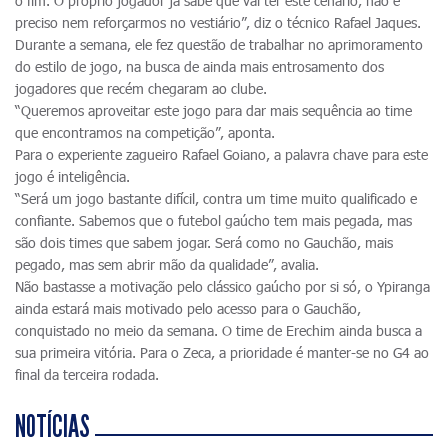
o fim. O próprio jogador já sabe que vai ter este cenário, não é
preciso nem reforçarmos no vestiário”, diz o técnico Rafael Jaques.
Durante a semana, ele fez questão de trabalhar no aprimoramento
do estilo de jogo, na busca de ainda mais entrosamento dos
jogadores que recém chegaram ao clube.
“Queremos aproveitar este jogo para dar mais sequência ao time
que encontramos na competição”, aponta.
Para o experiente zagueiro Rafael Goiano, a palavra chave para este
jogo é inteligência.
“Será um jogo bastante difícil, contra um time muito qualificado e
confiante. Sabemos que o futebol gaúcho tem mais pegada, mas
são dois times que sabem jogar. Será como no Gauchão, mais
pegado, mas sem abrir mão da qualidade”, avalia.
Não bastasse a motivação pelo clássico gaúcho por si só, o Ypiranga
ainda estará mais motivado pelo acesso para o Gauchão,
conquistado no meio da semana. O time de Erechim ainda busca a
sua primeira vitória. Para o Zeca, a prioridade é manter-se no G4 ao
final da terceira rodada.
NOTÍCIAS