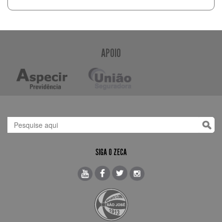
APOIO
SIGA O ZECA