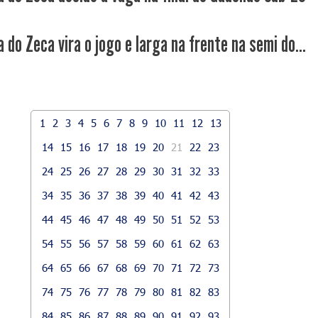
 do Zeca vira o jogo e larga na frente na semi do...
1
2
3
4
5
6
7
8
9
10
11
12
13
14
15
16
17
18
19
20
21
22
23
24
25
26
27
28
29
30
31
32
33
34
35
36
37
38
39
40
41
42
43
44
45
46
47
48
49
50
51
52
53
54
55
56
57
58
59
60
61
62
63
64
65
66
67
68
69
70
71
72
73
74
75
76
77
78
79
80
81
82
83
84
85
86
87
88
89
90
91
92
93