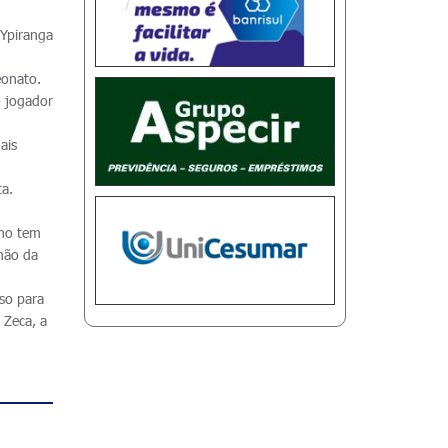
 Ypiranga
eonato.
o jogador
ais
ta.
cho tem
mão da
sso para
 Zeca, a