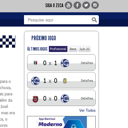
SIGA O ZECA
PRÓXIMO JOGO
ÚLTIMOS JOGOS
Profissional
Base
Sub-20
0
x
1
Detalhes
1
x
0
Detalhes
 para o
 chuva,
is para
0
x
0
Detalhes
além da
 José
Ver Todos
 mas era
ta, o
dores