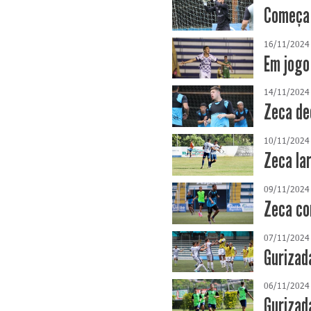
Começa 
16/11/2024
Em jogo
14/11/2024
Zeca de
10/11/2024
Zeca la
09/11/2024
Zeca co
07/11/2024
Gurizad
06/11/2024
Gurizad