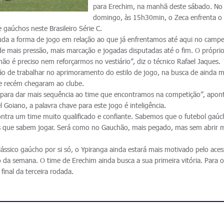
para Erechim, na manhã deste sábado. No
domingo, às 15h30min, o Zeca enfrenta o
 gaúchos neste Brasileiro Série C.
da a forma de jogo em relação ao que já enfrentamos até aqui no camp
 mais pressão, mais marcação e jogadas disputadas até o fim. O própri
 não é preciso nem reforçarmos no vestiário”, diz o técnico Rafael Jaques.
ão de trabalhar no aprimoramento do estilo de jogo, na busca de ainda m
e recém chegaram ao clube.
 para dar mais sequência ao time que encontramos na competição”, apon
 Goiano, a palavra chave para este jogo é inteligência.
 contra um time muito qualificado e confiante. Sabemos que o futebol gaú
s que sabem jogar. Será como no Gauchão, mais pegado, mas sem abrir 
ássico gaúcho por si só, o Ypiranga ainda estará mais motivado pelo ace
da semana. O time de Erechim ainda busca a sua primeira vitória. Para o
final da terceira rodada.