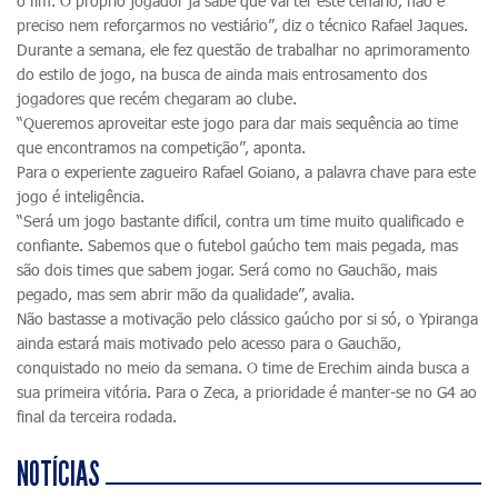
o fim. O próprio jogador já sabe que vai ter este cenário, não é
preciso nem reforçarmos no vestiário”, diz o técnico Rafael Jaques.
Durante a semana, ele fez questão de trabalhar no aprimoramento
do estilo de jogo, na busca de ainda mais entrosamento dos
jogadores que recém chegaram ao clube.
“Queremos aproveitar este jogo para dar mais sequência ao time
que encontramos na competição”, aponta.
Para o experiente zagueiro Rafael Goiano, a palavra chave para este
jogo é inteligência.
“Será um jogo bastante difícil, contra um time muito qualificado e
confiante. Sabemos que o futebol gaúcho tem mais pegada, mas
são dois times que sabem jogar. Será como no Gauchão, mais
pegado, mas sem abrir mão da qualidade”, avalia.
Não bastasse a motivação pelo clássico gaúcho por si só, o Ypiranga
ainda estará mais motivado pelo acesso para o Gauchão,
conquistado no meio da semana. O time de Erechim ainda busca a
sua primeira vitória. Para o Zeca, a prioridade é manter-se no G4 ao
final da terceira rodada.
NOTÍCIAS