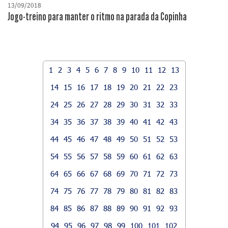
13/09/2018
Jogo-treino para manter o ritmo na parada da Copinha
1
2
3
4
5
6
7
8
9
10
11
12
13
14
15
16
17
18
19
20
21
22
23
24
25
26
27
28
29
30
31
32
33
34
35
36
37
38
39
40
41
42
43
44
45
46
47
48
49
50
51
52
53
54
55
56
57
58
59
60
61
62
63
64
65
66
67
68
69
70
71
72
73
74
75
76
77
78
79
80
81
82
83
84
85
86
87
88
89
90
91
92
93
94
95
96
97
98
99
100
101
102