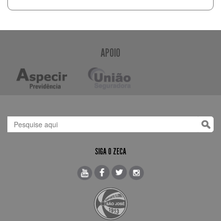
APOIO
SIGA O ZECA