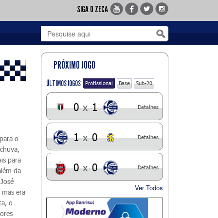
SIGA O ZECA
PRÓXIMO JOGO
ÚLTIMOS JOGOS
Profissional
Base
Sub-20
0
x
1
Detalhes
1
x
0
Detalhes
 para o
 chuva,
is para
0
x
0
Detalhes
além da
 José
Ver Todos
 mas era
ta, o
dores