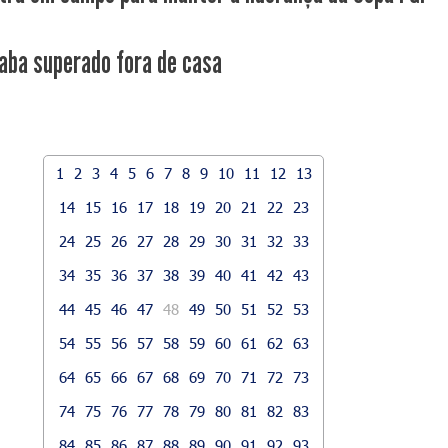
aba superado fora de casa
1
2
3
4
5
6
7
8
9
10
11
12
13
14
15
16
17
18
19
20
21
22
23
24
25
26
27
28
29
30
31
32
33
34
35
36
37
38
39
40
41
42
43
44
45
46
47
48
49
50
51
52
53
54
55
56
57
58
59
60
61
62
63
64
65
66
67
68
69
70
71
72
73
74
75
76
77
78
79
80
81
82
83
84
85
86
87
88
89
90
91
92
93