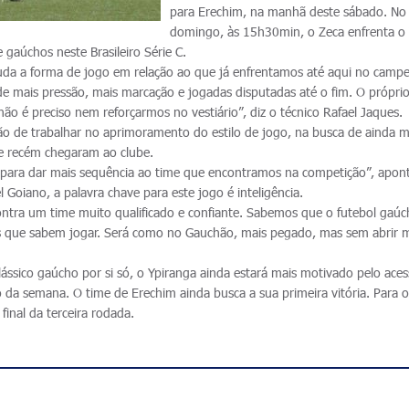
para Erechim, na manhã deste sábado. No
domingo, às 15h30min, o Zeca enfrenta o
 gaúchos neste Brasileiro Série C.
da a forma de jogo em relação ao que já enfrentamos até aqui no camp
 mais pressão, mais marcação e jogadas disputadas até o fim. O própri
 não é preciso nem reforçarmos no vestiário”, diz o técnico Rafael Jaques.
ão de trabalhar no aprimoramento do estilo de jogo, na busca de ainda m
e recém chegaram ao clube.
 para dar mais sequência ao time que encontramos na competição”, apon
 Goiano, a palavra chave para este jogo é inteligência.
 contra um time muito qualificado e confiante. Sabemos que o futebol gaú
s que sabem jogar. Será como no Gauchão, mais pegado, mas sem abrir 
ássico gaúcho por si só, o Ypiranga ainda estará mais motivado pelo ace
da semana. O time de Erechim ainda busca a sua primeira vitória. Para o
final da terceira rodada.