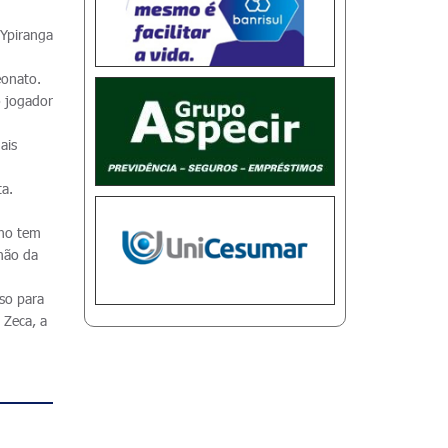
 Ypiranga
eonato.
o jogador
ais
ta.
cho tem
mão da
sso para
 Zeca, a