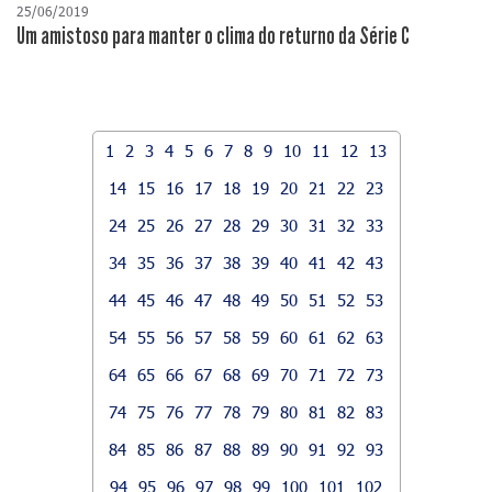
25/06/2019
Um amistoso para manter o clima do returno da Série C
1
2
3
4
5
6
7
8
9
10
11
12
13
14
15
16
17
18
19
20
21
22
23
24
25
26
27
28
29
30
31
32
33
34
35
36
37
38
39
40
41
42
43
44
45
46
47
48
49
50
51
52
53
54
55
56
57
58
59
60
61
62
63
64
65
66
67
68
69
70
71
72
73
74
75
76
77
78
79
80
81
82
83
84
85
86
87
88
89
90
91
92
93
94
95
96
97
98
99
100
101
102