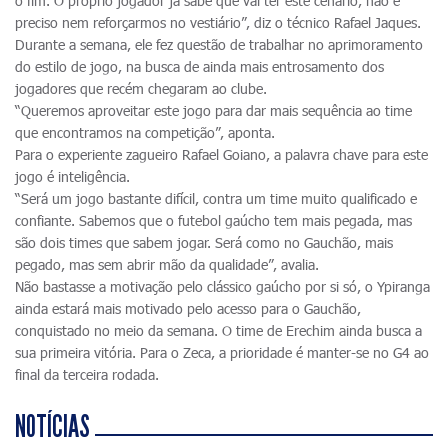
o fim. O próprio jogador já sabe que vai ter este cenário, não é
preciso nem reforçarmos no vestiário”, diz o técnico Rafael Jaques.
Durante a semana, ele fez questão de trabalhar no aprimoramento
do estilo de jogo, na busca de ainda mais entrosamento dos
jogadores que recém chegaram ao clube.
“Queremos aproveitar este jogo para dar mais sequência ao time
que encontramos na competição”, aponta.
Para o experiente zagueiro Rafael Goiano, a palavra chave para este
jogo é inteligência.
“Será um jogo bastante difícil, contra um time muito qualificado e
confiante. Sabemos que o futebol gaúcho tem mais pegada, mas
são dois times que sabem jogar. Será como no Gauchão, mais
pegado, mas sem abrir mão da qualidade”, avalia.
Não bastasse a motivação pelo clássico gaúcho por si só, o Ypiranga
ainda estará mais motivado pelo acesso para o Gauchão,
conquistado no meio da semana. O time de Erechim ainda busca a
sua primeira vitória. Para o Zeca, a prioridade é manter-se no G4 ao
final da terceira rodada.
NOTÍCIAS