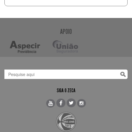
APOIO
SIGA O ZECA