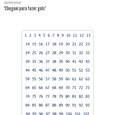
26/04/2019
"Cheguei para fazer gols"
1
2
3
4
5
6
7
8
9
10
11
12
13
14
15
16
17
18
19
20
21
22
23
24
25
26
27
28
29
30
31
32
33
34
35
36
37
38
39
40
41
42
43
44
45
46
47
48
49
50
51
52
53
54
55
56
57
58
59
60
61
62
63
64
65
66
67
68
69
70
71
72
73
74
75
76
77
78
79
80
81
82
83
84
85
86
87
88
89
90
91
92
93
94
95
96
97
98
99
100
101
102