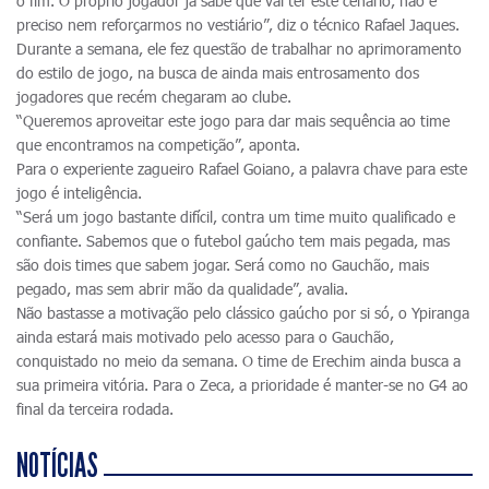
o fim. O próprio jogador já sabe que vai ter este cenário, não é
preciso nem reforçarmos no vestiário”, diz o técnico Rafael Jaques.
Durante a semana, ele fez questão de trabalhar no aprimoramento
do estilo de jogo, na busca de ainda mais entrosamento dos
jogadores que recém chegaram ao clube.
“Queremos aproveitar este jogo para dar mais sequência ao time
que encontramos na competição”, aponta.
Para o experiente zagueiro Rafael Goiano, a palavra chave para este
jogo é inteligência.
“Será um jogo bastante difícil, contra um time muito qualificado e
confiante. Sabemos que o futebol gaúcho tem mais pegada, mas
são dois times que sabem jogar. Será como no Gauchão, mais
pegado, mas sem abrir mão da qualidade”, avalia.
Não bastasse a motivação pelo clássico gaúcho por si só, o Ypiranga
ainda estará mais motivado pelo acesso para o Gauchão,
conquistado no meio da semana. O time de Erechim ainda busca a
sua primeira vitória. Para o Zeca, a prioridade é manter-se no G4 ao
final da terceira rodada.
NOTÍCIAS