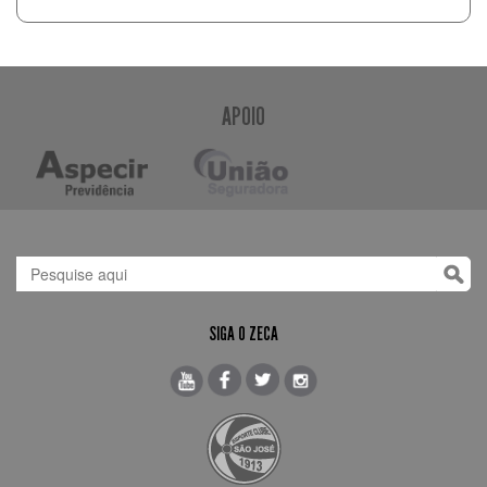
APOIO
SIGA O ZECA