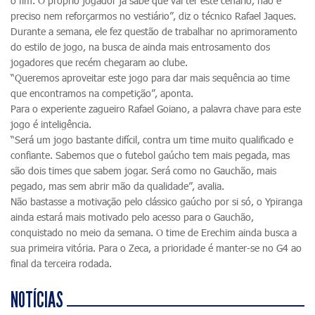
o fim. O próprio jogador já sabe que vai ter este cenário, não é
preciso nem reforçarmos no vestiário”, diz o técnico Rafael Jaques.
Durante a semana, ele fez questão de trabalhar no aprimoramento
do estilo de jogo, na busca de ainda mais entrosamento dos
jogadores que recém chegaram ao clube.
“Queremos aproveitar este jogo para dar mais sequência ao time
que encontramos na competição”, aponta.
Para o experiente zagueiro Rafael Goiano, a palavra chave para este
jogo é inteligência.
“Será um jogo bastante difícil, contra um time muito qualificado e
confiante. Sabemos que o futebol gaúcho tem mais pegada, mas
são dois times que sabem jogar. Será como no Gauchão, mais
pegado, mas sem abrir mão da qualidade”, avalia.
Não bastasse a motivação pelo clássico gaúcho por si só, o Ypiranga
ainda estará mais motivado pelo acesso para o Gauchão,
conquistado no meio da semana. O time de Erechim ainda busca a
sua primeira vitória. Para o Zeca, a prioridade é manter-se no G4 ao
final da terceira rodada.
NOTÍCIAS