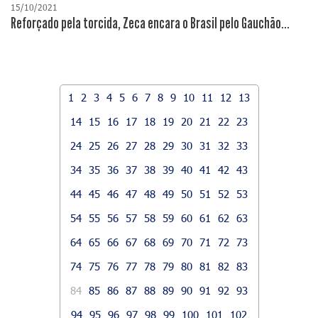
15/10/2021
Reforçado pela torcida, Zeca encara o Brasil pelo Gauchão...
1
2
3
4
5
6
7
8
9
10
11
12
13
14
15
16
17
18
19
20
21
22
23
24
25
26
27
28
29
30
31
32
33
34
35
36
37
38
39
40
41
42
43
44
45
46
47
48
49
50
51
52
53
54
55
56
57
58
59
60
61
62
63
64
65
66
67
68
69
70
71
72
73
74
75
76
77
78
79
80
81
82
83
84
85
86
87
88
89
90
91
92
93
94
95
96
97
98
99
100
101
102