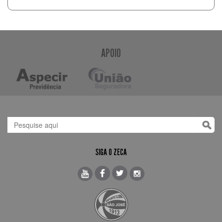
APOIO
SIGA O ZECA