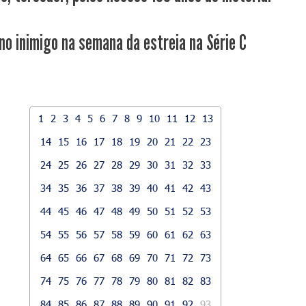
 no inimigo na semana da estreia na Série C
1
2
3
4
5
6
7
8
9
10
11
12
13
14
15
16
17
18
19
20
21
22
23
24
25
26
27
28
29
30
31
32
33
34
35
36
37
38
39
40
41
42
43
44
45
46
47
48
49
50
51
52
53
54
55
56
57
58
59
60
61
62
63
64
65
66
67
68
69
70
71
72
73
74
75
76
77
78
79
80
81
82
83
84
85
86
87
88
89
90
91
92
93