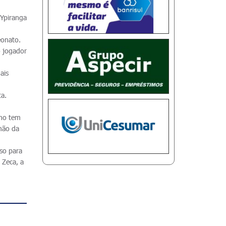
 Ypiranga
eonato.
o jogador
ais
ta.
cho tem
mão da
sso para
 Zeca, a