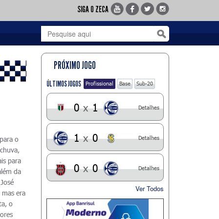
SIGA O ZECA
PRÓXIMO JOGO
ÚLTIMOS JOGOS
Profissional
Base
Sub-20
0
x
1
Detalhes
1
x
0
Detalhes
 para o
 chuva,
is para
0
x
0
Detalhes
além da
 José
Ver Todos
 mas era
ta, o
dores