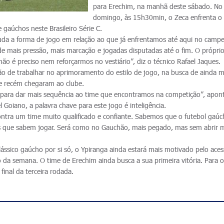
para Erechim, na manhã deste sábado. No
domingo, às 15h30min, o Zeca enfrenta o
 gaúchos neste Brasileiro Série C.
da a forma de jogo em relação ao que já enfrentamos até aqui no camp
 mais pressão, mais marcação e jogadas disputadas até o fim. O própri
 não é preciso nem reforçarmos no vestiário”, diz o técnico Rafael Jaques.
ão de trabalhar no aprimoramento do estilo de jogo, na busca de ainda m
e recém chegaram ao clube.
 para dar mais sequência ao time que encontramos na competição”, apon
 Goiano, a palavra chave para este jogo é inteligência.
 contra um time muito qualificado e confiante. Sabemos que o futebol gaú
s que sabem jogar. Será como no Gauchão, mais pegado, mas sem abrir 
ássico gaúcho por si só, o Ypiranga ainda estará mais motivado pelo ace
da semana. O time de Erechim ainda busca a sua primeira vitória. Para o
final da terceira rodada.