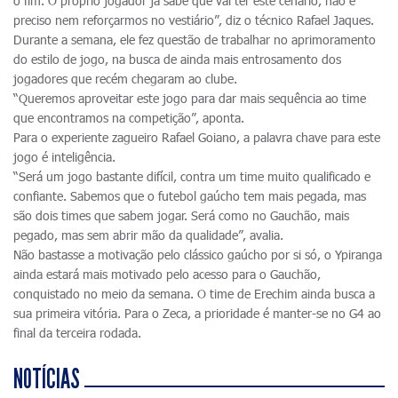
o fim. O próprio jogador já sabe que vai ter este cenário, não é
preciso nem reforçarmos no vestiário”, diz o técnico Rafael Jaques.
Durante a semana, ele fez questão de trabalhar no aprimoramento
do estilo de jogo, na busca de ainda mais entrosamento dos
jogadores que recém chegaram ao clube.
“Queremos aproveitar este jogo para dar mais sequência ao time
que encontramos na competição”, aponta.
Para o experiente zagueiro Rafael Goiano, a palavra chave para este
jogo é inteligência.
“Será um jogo bastante difícil, contra um time muito qualificado e
confiante. Sabemos que o futebol gaúcho tem mais pegada, mas
são dois times que sabem jogar. Será como no Gauchão, mais
pegado, mas sem abrir mão da qualidade”, avalia.
Não bastasse a motivação pelo clássico gaúcho por si só, o Ypiranga
ainda estará mais motivado pelo acesso para o Gauchão,
conquistado no meio da semana. O time de Erechim ainda busca a
sua primeira vitória. Para o Zeca, a prioridade é manter-se no G4 ao
final da terceira rodada.
NOTÍCIAS