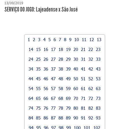
13/09/2019
SERVIÇO DO JOGO: Lajeadense x São José
1
2
3
4
5
6
7
8
9
10
11
12
13
14
15
16
17
18
19
20
21
22
23
24
25
26
27
28
29
30
31
32
33
34
35
36
37
38
39
40
41
42
43
44
45
46
47
48
49
50
51
52
53
54
55
56
57
58
59
60
61
62
63
64
65
66
67
68
69
70
71
72
73
74
75
76
77
78
79
80
81
82
83
84
85
86
87
88
89
90
91
92
93
94
95
96
97
98
99
100
101
102