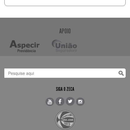
APOIO
SIGA O ZECA